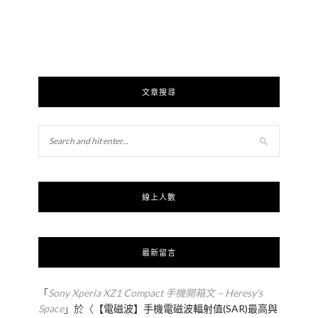
文章搜尋
線上人數
最新留言
「
Sony Xperia XZ1 Compact 手機開箱文 – Heresy's
Space
」於〈
【電磁波】手機電磁波輻射值(SAR)最高與