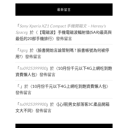
最新留言
「
Sony Xperia XZ1 Compact 手機開箱文 – Heresy's
Space
」於〈
【電磁波】手機電磁波輻射值(SAR)最高與
最低的20部手機排行
〉發佈留言
「
kgo
」於〈
臉書開始言論管制嗎 ? 臉書帳號為何被停
用?
〉發佈留言
「
tu0925399900
」於〈
10月份千元以下4G上網吃到飽
資費懶人包
〉發佈留言
「
.
」於〈
10月份千元以下4G上網吃到飽資費懶人包
〉
發佈留言
「
tu0925399900
」於〈
[心得]男女部落客3C產品開箱
文大不同
〉發佈留言