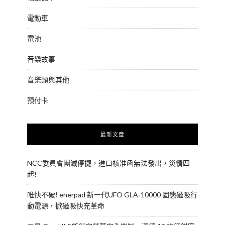
電動車
電池
音樂故事
音樂類與其他
預付卡
最新文章
NCC委員會團滅停擺，進口核准函無法發出，災情四
起!
唯快不破! enerpad 新一代UFO GLA-10000 固態磁吸行
動電源，掀磁吸快充革命