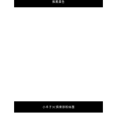
推薦廣告
小丰子3C俱樂部粉絲團