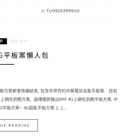
TU0925399900
By
2014-12-12
費
G平板案懶人包
G平板方案都會陸續結束, 包含非常夯的中華電信全能平板案. 目前
G上網吃到飽方案, 遠傳隨即推出899 4G上網吃到飽平板方案. 中
最新4G平板方案~ 4G超能平板方案. […]…
UE READING