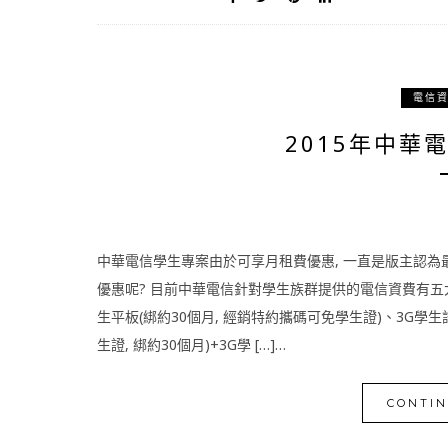
電信
2015年中華
中華電信學生專案由於可享月租費優惠, 一直是版主認為最
優惠呢? 目前中華電信針對學生族群提供的電信資費有五大類
生平板(綁約30個月, 經銷特約攜碼可免學生證)、3G學生
生證, 綁約30個月)+3G學 […]…
CONTIN