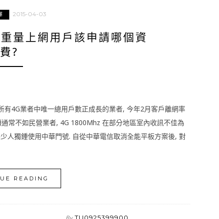
2015-04-03
擇
~重量上網用戶該申請哪個資
費?
前所有4G業者中唯一總用戶數正成長的業者, 今年2月客戶離網率
通常不如民營業者, 4G 1800Mhz 在部分地區室內收訊不佳為
不少人獨鍾使用中華門號. 自從中華電信取消全能平板方案後, 對
UE READING
TU0925399900
By