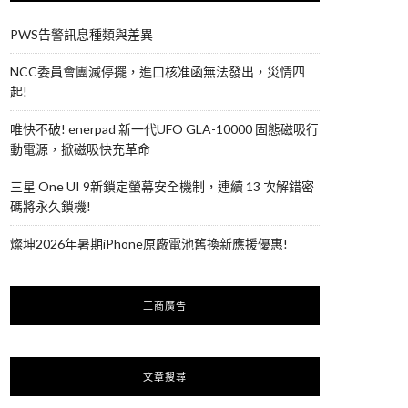
PWS告警訊息種類與差異
NCC委員會團滅停擺，進口核准函無法發出，災情四
起!
唯快不破! enerpad 新一代UFO GLA-10000 固態磁吸行
動電源，掀磁吸快充革命
三星 One UI 9新鎖定螢幕安全機制，連續 13 次解錯密
碼將永久鎖機!
燦坤2026年暑期iPhone原廠電池舊換新應援優惠!
工商廣告
文章搜尋