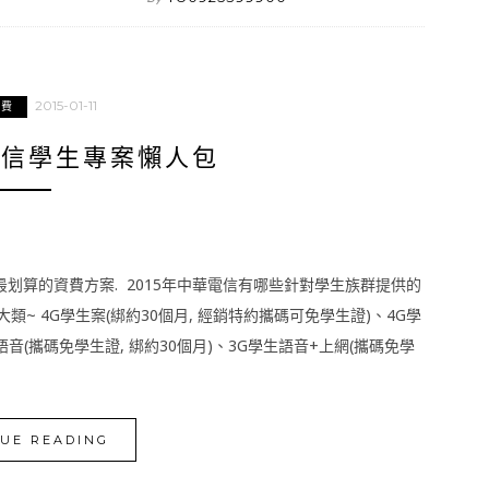
2015-01-11
資費
電信學生專案懶人包
划算的資費方案. 2015年中華電信有哪些針對學生族群提供的
~ 4G學生案(綁約30個月, 經銷特約攜碼可免學生證)、4G學
語音(攜碼免學生證, 綁約30個月)、3G學生語音+上網(攜碼免學
UE READING