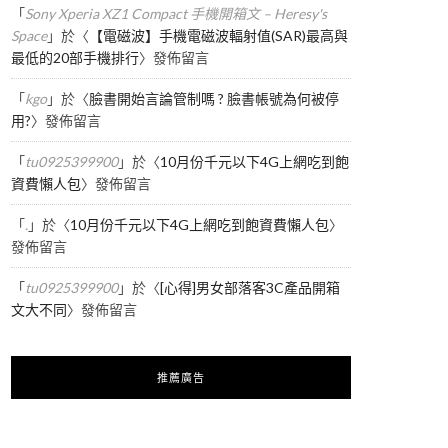
「
Sony Xperia XZ1 Compact 手機開箱文 – Heresy's
Space
」於〈
【電磁波】手機電磁波輻射值(SAR)最高與
最低的20部手機排行
〉發佈留言
「
kgo
」於〈
臉書開始言論管制嗎 ? 臉書帳號為何被停
用?
〉發佈留言
「
tu0925399900
」於〈
10月份千元以下4G上網吃到飽
資費懶人包
〉發佈留言
「
.
」於〈
10月份千元以下4G上網吃到飽資費懶人包
〉
發佈留言
「
tu0925399900
」於〈
[心得]男女部落客3C產品開箱
文大不同
〉發佈留言
推薦廣告