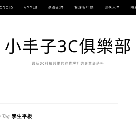
DROID
APPLE
週邊配件
管理與行銷
部落人生
隱
小丰子3C俱樂部
最新3C科技與電信資費解析的專業部落格
 Tag
學生平板