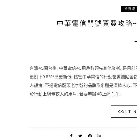
資費選
中華電信門號資費攻略
台灣4G開台後, 中華電信4G用戶數領先其他業者, 是目
更創下0.85%歷史新低. 儘管中華電信的行動裝置補貼金額
人詬病, 不過電信龍頭老字號的品牌形象還是深植人心, 
於行動上網量較大的用戶, 若要申辦4G上網 […]…
CONTIN