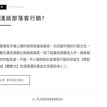
2017-05-10
行銷
淺談部落客行銷?
智慧型手機上網的使用率越來越高，也改變市場的行銷方式。
數位廣告預算比例越來越高。除了純廣告預算投入外，越來越
鍵字的能見度。不過，不少廠商對於部落客行銷仍停留在【業配
【體驗文】充滿濃濃的產品文宣廣告味 […]…
UE READING
TU0925399900
By