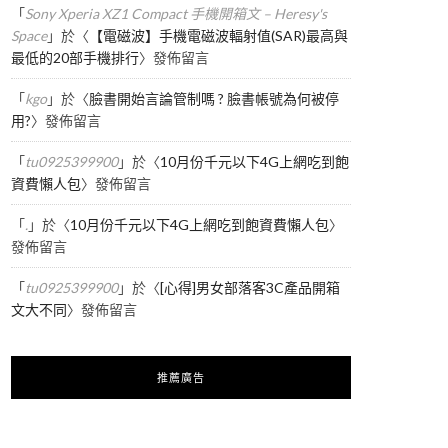
「
Sony Xperia XZ1 Compact 手機開箱文 – Heresy's
Space
」於〈
【電磁波】手機電磁波輻射值(SAR)最高與
最低的20部手機排行
〉發佈留言
「
kgo
」於〈
臉書開始言論管制嗎 ? 臉書帳號為何被停
用?
〉發佈留言
「
tu0925399900
」於〈
10月份千元以下4G上網吃到飽
資費懶人包
〉發佈留言
「
.
」於〈
10月份千元以下4G上網吃到飽資費懶人包
〉
發佈留言
「
tu0925399900
」於〈
[心得]男女部落客3C產品開箱
文大不同
〉發佈留言
推薦廣告