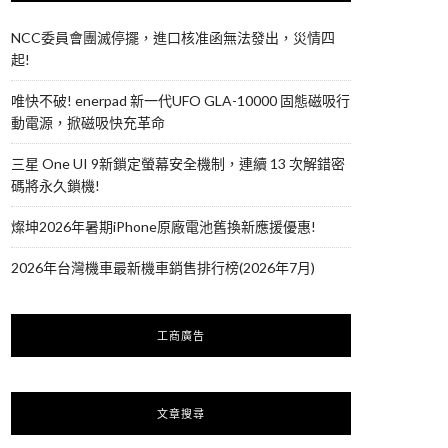
NCC委員會團滅停擺，進口核准函無法發出，災情四
起!
唯快不破! enerpad 新一代UFO GLA-10000 固態磁吸行
動電源，掀磁吸快充革命
三星 One UI 9新鎖定螢幕安全機制，連續 13 次解錯密
碼將永久鎖機!
燦坤2026年暑期iPhone原廠電池舊換新應援優惠!
2026年台灣機車最新機車銷售排行榜(2026年7月)
工商廣告
文章搜尋