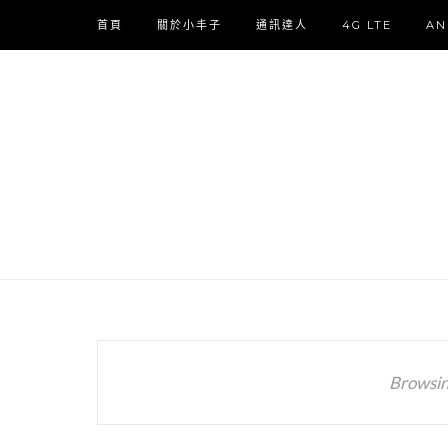
首頁
關於小丰子
通訊達人
4G LTE
AN
Browsin