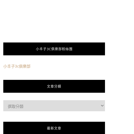
小丰子3C俱樂部粉絲團
小丰子3c俱樂部
文章分類
最新文章