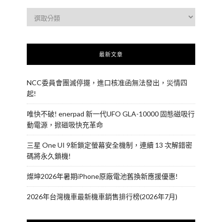
最新文章
NCC委員會團滅停擺，進口核准函無法發出，災情四
起!
唯快不破! enerpad 新一代UFO GLA-10000 固態磁吸行
動電源，掀磁吸快充革命
三星 One UI 9新鎖定螢幕安全機制，連續 13 次解錯密
碼將永久鎖機!
燦坤2026年暑期iPhone原廠電池舊換新應援優惠!
2026年台灣機車最新機車銷售排行榜(2026年7月)