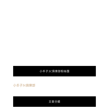
小丰子3C俱樂部粉絲團
小丰子3c俱樂部
文章分類