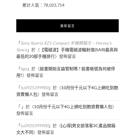
累計人氣：
78,023,714
最新留言
「
Sony Xperia XZ1 Compact 手機開箱文 – Heresy's
Space
」於〈
【電磁波】手機電磁波輻射值(SAR)最高與
最低的20部手機排行
〉發佈留言
「
kgo
」於〈
臉書開始言論管制嗎 ? 臉書帳號為何被停
用?
〉發佈留言
「
tu0925399900
」於〈
10月份千元以下4G上網吃到飽
資費懶人包
〉發佈留言
「
.
」於〈
10月份千元以下4G上網吃到飽資費懶人包
〉
發佈留言
「
tu0925399900
」於〈
[心得]男女部落客3C產品開箱
文大不同
〉發佈留言