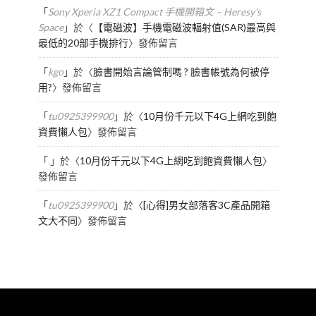
「
Sony Xperia XZ1 Compact 手機開箱文 – Heresy's
Space
」於〈
【電磁波】手機電磁波輻射值(SAR)最高與
最低的20部手機排行
〉發佈留言
「
kgo
」於〈
臉書開始言論管制嗎 ? 臉書帳號為何被停
用?
〉發佈留言
「
tu0925399900
」於〈
10月份千元以下4G上網吃到飽
資費懶人包
〉發佈留言
「
.
」於〈
10月份千元以下4G上網吃到飽資費懶人包
〉
發佈留言
「
tu0925399900
」於〈
[心得]男女部落客3C產品開箱
文大不同
〉發佈留言