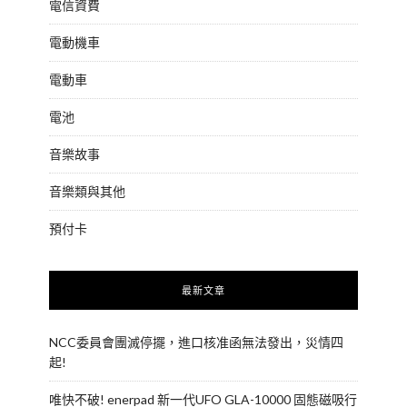
電信資費
電動機車
電動車
電池
音樂故事
音樂類與其他
預付卡
最新文章
NCC委員會團滅停擺，進口核准函無法發出，災情四
起!
唯快不破! enerpad 新一代UFO GLA-10000 固態磁吸行