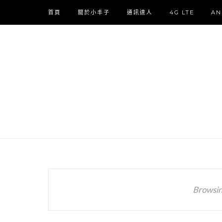
首頁
關於小丰子
通訊達人
4G LTE
AN
Browsin