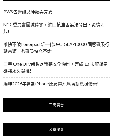
PWS告警訊息種類與差異
NCC委員會團滅停擺，進口核准函無法發出，災情四
起!
唯快不破! enerpad 新一代UFO GLA-10000 固態磁吸行
動電源，掀磁吸快充革命
三星 One UI 9新鎖定螢幕安全機制，連續 13 次解錯密
碼將永久鎖機!
燦坤2026年暑期iPhone原廠電池舊換新應援優惠!
工商廣告
文章搜尋