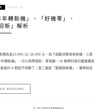
2016-03-16
動
GE「年年轉新機」、「好機零」、
迎新」解析
建議售價各是23,900 元/ 26,900 元。為了鼓勵消費者換新機，三星
「年年轉新機」，可以用零頭款、零預繳、18 期零利率的優惠購買
館，後面的 6 期就不用繳了；第二寵是「舊機換新機」，攜帶指定
UE READING
TU0925399900
By