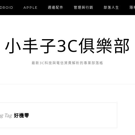
DROID
APPLE
週邊配件
管理與行銷
部落人生
隱
小丰子3C俱樂部
最新3C科技與電信資費解析的專業部落格
g Tag
好機零