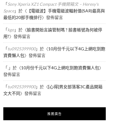
「
Sony Xperia XZ1 Compact 手機開箱文 – Heresy's
Space
」於〈
【電磁波】手機電磁波輻射值(SAR)最高與
最低的20部手機排行
〉發佈留言
「
kgo
」於〈
臉書開始言論管制嗎 ? 臉書帳號為何被停
用?
〉發佈留言
「
tu0925399900
」於〈
10月份千元以下4G上網吃到飽
資費懶人包
〉發佈留言
「
.
」於〈
10月份千元以下4G上網吃到飽資費懶人包
〉
發佈留言
「
tu0925399900
」於〈
[心得]男女部落客3C產品開箱
文大不同
〉發佈留言
推薦廣告