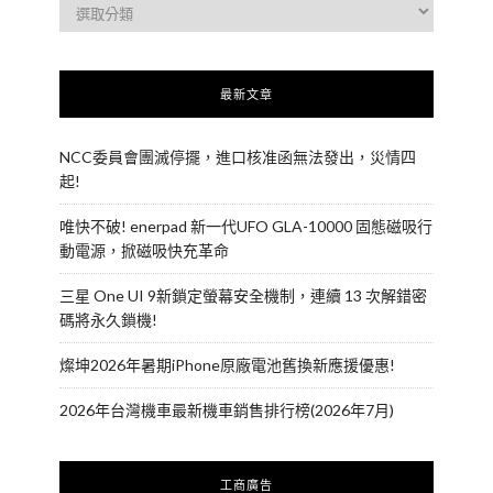
最新文章
NCC委員會團滅停擺，進口核准函無法發出，災情四
起!
唯快不破! enerpad 新一代UFO GLA-10000 固態磁吸行
動電源，掀磁吸快充革命
三星 One UI 9新鎖定螢幕安全機制，連續 13 次解錯密
碼將永久鎖機!
燦坤2026年暑期iPhone原廠電池舊換新應援優惠!
2026年台灣機車最新機車銷售排行榜(2026年7月)
工商廣告