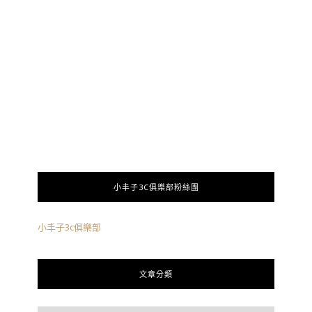
小丰子3C俱樂部粉絲團
小丰子3c俱樂部
文章分類