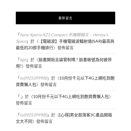
最新留言
「
Sony Xperia XZ1 Compact 手機開箱文 – Heresy's
Space
」於〈
【電磁波】手機電磁波輻射值(SAR)最高與
最低的20部手機排行
〉發佈留言
「
kgo
」於〈
臉書開始言論管制嗎 ? 臉書帳號為何被停
用?
〉發佈留言
「
tu0925399900
」於〈
10月份千元以下4G上網吃到飽
資費懶人包
〉發佈留言
「
.
」於〈
10月份千元以下4G上網吃到飽資費懶人包
〉
發佈留言
「
tu0925399900
」於〈
[心得]男女部落客3C產品開箱
文大不同
〉發佈留言