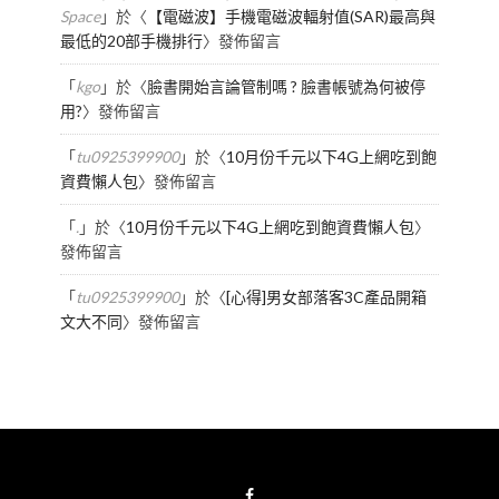
Space
」於〈
【電磁波】手機電磁波輻射值(SAR)最高與
最低的20部手機排行
〉發佈留言
「
kgo
」於〈
臉書開始言論管制嗎 ? 臉書帳號為何被停
用?
〉發佈留言
「
tu0925399900
」於〈
10月份千元以下4G上網吃到飽
資費懶人包
〉發佈留言
「
.
」於〈
10月份千元以下4G上網吃到飽資費懶人包
〉
發佈留言
「
tu0925399900
」於〈
[心得]男女部落客3C產品開箱
文大不同
〉發佈留言