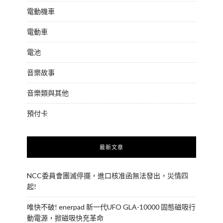
電動機車
電動車
電池
音樂故事
音樂類與其他
預付卡
最新文章
NCC委員會團滅停擺，進口核准函無法發出，災情四
起!
唯快不破! enerpad 新一代UFO GLA-10000 固態磁吸行
動電源，掀磁吸快充革命