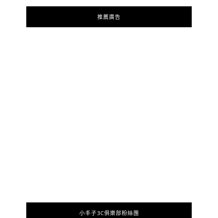
推薦廣告
小丰子3C俱樂部粉絲團