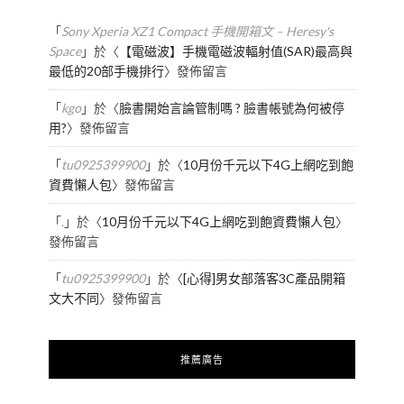
「
Sony Xperia XZ1 Compact 手機開箱文 – Heresy's
Space
」於〈
【電磁波】手機電磁波輻射值(SAR)最高與
最低的20部手機排行
〉發佈留言
「
kgo
」於〈
臉書開始言論管制嗎 ? 臉書帳號為何被停
用?
〉發佈留言
「
tu0925399900
」於〈
10月份千元以下4G上網吃到飽
資費懶人包
〉發佈留言
「
.
」於〈
10月份千元以下4G上網吃到飽資費懶人包
〉
發佈留言
「
tu0925399900
」於〈
[心得]男女部落客3C產品開箱
文大不同
〉發佈留言
推薦廣告