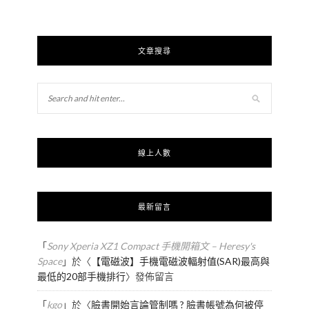
文章搜尋
線上人數
最新留言
「
Sony Xperia XZ1 Compact 手機開箱文 – Heresy's
Space
」於〈
【電磁波】手機電磁波輻射值(SAR)最高與
最低的20部手機排行
〉發佈留言
「
kgo
」於〈
臉書開始言論管制嗎 ? 臉書帳號為何被停