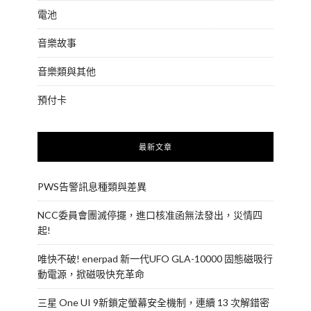
電池
音樂故事
音樂類與其他
預付卡
最新文章
PWS告警訊息種類與差異
NCC委員會團滅停擺，進口核准函無法發出，災情四
起!
唯快不破! enerpad 新一代UFO GLA-10000 固態磁吸行
動電源，掀磁吸快充革命
三星 One UI 9新鎖定螢幕安全機制，連續 13 次解錯密