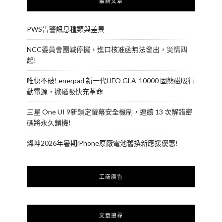
最新文章
PWS告警訊息種類與差異
NCC委員會團滅停擺，進口核准函無法發出，災情四
起!
唯快不破! enerpad 新一代UFO GLA-10000 固態磁吸行
動電源，掀磁吸快充革命
三星 One UI 9新鎖定螢幕安全機制，連續 13 次解錯密
碼將永久鎖機!
燦坤2026年暑期iPhone原廠電池舊換新應援優惠!
工商廣告
文章搜尋