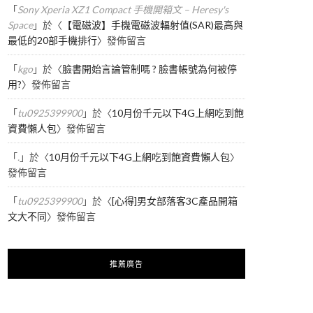
「
Sony Xperia XZ1 Compact 手機開箱文 – Heresy's
Space
」於〈
【電磁波】手機電磁波輻射值(SAR)最高與
最低的20部手機排行
〉發佈留言
「
kgo
」於〈
臉書開始言論管制嗎 ? 臉書帳號為何被停
用?
〉發佈留言
「
tu0925399900
」於〈
10月份千元以下4G上網吃到飽
資費懶人包
〉發佈留言
「
.
」於〈
10月份千元以下4G上網吃到飽資費懶人包
〉
發佈留言
「
tu0925399900
」於〈
[心得]男女部落客3C產品開箱
文大不同
〉發佈留言
推薦廣告