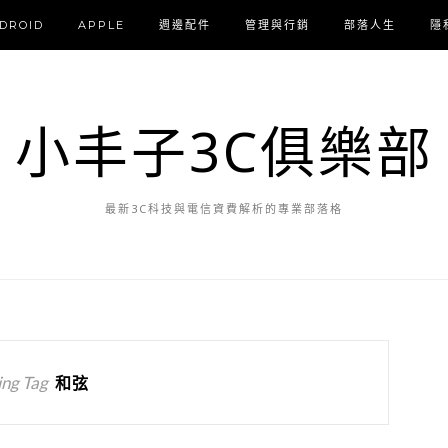
DROID
APPLE
週邊配件
管理與行銷
部落人生
隱
小丰子3C俱樂部
最新3C科技與電信資費解析的專業部落格
ng Tag
和弦