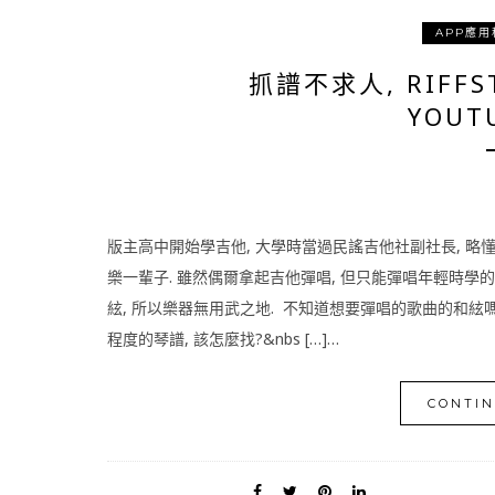
APP應用
抓譜不求人, RIFFS
YOUT
版主高中開始學吉他, 大學時當過民謠吉他社副社長, 略懂吉
樂一輩子. 雖然偶爾拿起吉他彈唱, 但只能彈唱年輕時學的
絃, 所以樂器無用武之地. 不知道想要彈唱的歌曲的和絃
程度的琴譜, 該怎麼找?&nbs […]…
CONTIN