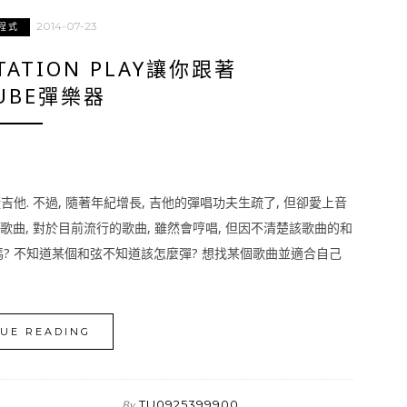
2014-07-23
程式
TATION PLAY讓你跟著
UBE彈樂器
他. 不過, 隨著年紀增長, 吉他的彈唱功夫生疏了, 但卻愛上音
歌曲, 對於目前流行的歌曲, 雖然會哼唱, 但因不清楚該歌曲的和
嗎? 不知道某個和弦不知道該怎麼彈? 想找某個歌曲並適合自己
UE READING
TU0925399900
By