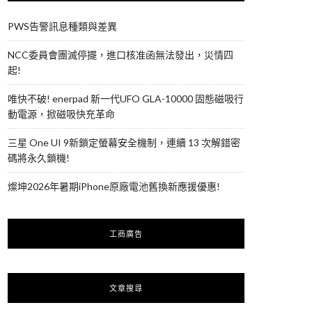
PWS告警訊息種類與差異
NCC委員會團滅停擺，進口核准函無法發出，災情四
起!
唯快不破! enerpad 新一代UFO GLA-10000 固態磁吸行
動電源，掀磁吸快充革命
三星 One UI 9新鎖定螢幕安全機制，連續 13 次解錯密
碼將永久鎖機!
燦坤2026年暑期iPhone原廠電池舊換新應援優惠!
工商廣告
文章搜尋