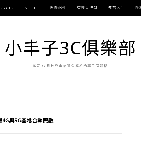
DROID
APPLE
週邊配件
管理與行銷
部落人生
隱
小丰子3C俱樂部
最新3C科技與電信資費解析的專業部落格
灣4G與5G基地台執照數