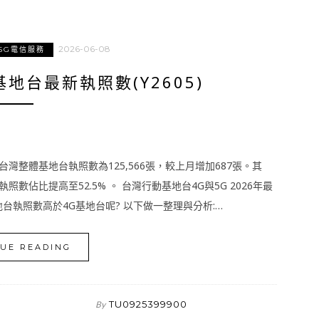
2026-06-08
5G電信服務
基地台最新執照數(Y2605)
台灣整體基地台執照數為125,566張，較上月增加687張。其
照數佔比提高至52.5% 。 台灣行動基地台4G與5G 2026年最
台執照數高於4G基地台呢? 以下做一整理與分析:…
UE READING
TU0925399900
By