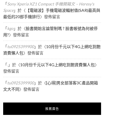
「
Sony Xperia XZ1 Compact 手機開箱文 – Heresy's
Space
」於〈
【電磁波】手機電磁波輻射值(SAR)最高與
最低的20部手機排行
〉發佈留言
「
kgo
」於〈
臉書開始言論管制嗎 ? 臉書帳號為何被停
用?
〉發佈留言
「
tu0925399900
」於〈
10月份千元以下4G上網吃到飽
資費懶人包
〉發佈留言
「
.
」於〈
10月份千元以下4G上網吃到飽資費懶人包
〉
發佈留言
「
tu0925399900
」於〈
[心得]男女部落客3C產品開箱
文大不同
〉發佈留言
推薦廣告