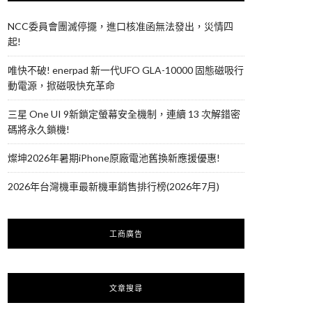
NCC委員會團滅停擺，進口核准函無法發出，災情四
起!
唯快不破! enerpad 新一代UFO GLA-10000 固態磁吸行
動電源，掀磁吸快充革命
三星 One UI 9新鎖定螢幕安全機制，連續 13 次解錯密
碼將永久鎖機!
燦坤2026年暑期iPhone原廠電池舊換新應援優惠!
2026年台灣機車最新機車銷售排行榜(2026年7月)
工商廣告
文章搜尋