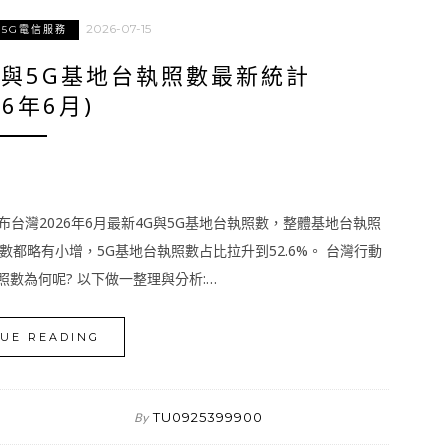
2026-07-15
5G電信服務
G與5G基地台執照數最新統計
26年6月)
布台灣2026年6月最新4G與5G基地台執照數，整體基地台執照
執照數都略有小增，5G基地台執照數占比拉升到52.6%。 台灣行動
數為何呢? 以下做一整理與分析:…
UE READING
TU0925399900
By