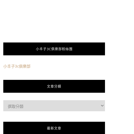
小丰子3C俱樂部粉絲團
小丰子3c俱樂部
文章分類
最新文章