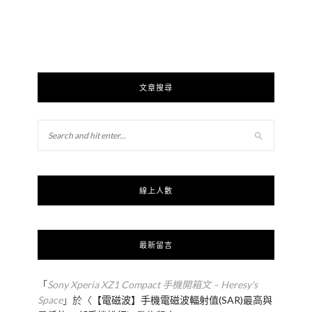
文章搜尋
線上人數
最新留言
「
Sony Xperia XZ1 Compact 手機開箱文 – Heresy's
Space
」於〈
【電磁波】手機電磁波輻射值(SAR)最高與