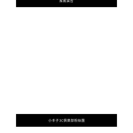
推薦廣告
小丰子3C俱樂部粉絲團