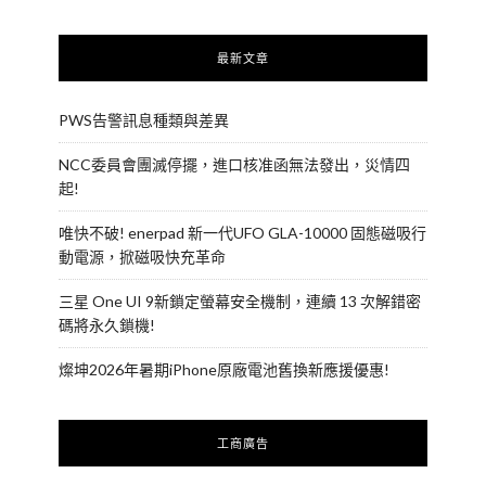
最新文章
PWS告警訊息種類與差異
NCC委員會團滅停擺，進口核准函無法發出，災情四
起!
唯快不破! enerpad 新一代UFO GLA-10000 固態磁吸行
動電源，掀磁吸快充革命
三星 One UI 9新鎖定螢幕安全機制，連續 13 次解錯密
碼將永久鎖機!
燦坤2026年暑期iPhone原廠電池舊換新應援優惠!
工商廣告