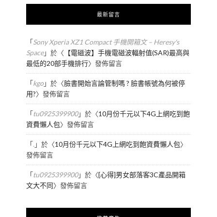
最新留言
「
Sony Xperia XZ1 Compact 手機開箱文 – Heresy's
Space
」於〈
【電磁波】手機電磁波輻射值(SAR)最高與
最低的20部手機排行
〉發佈留言
「
kgo
」於〈
臉書開始言論管制嗎 ? 臉書帳號為何被停
用?
〉發佈留言
「
tu0925399900
」於〈
10月份千元以下4G上網吃到飽
資費懶人包
〉發佈留言
「
.
」於〈
10月份千元以下4G上網吃到飽資費懶人包
〉
發佈留言
「
tu0925399900
」於〈
[心得]男女部落客3C產品開箱
文大不同
〉發佈留言