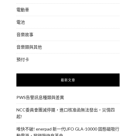
電動車
電池
音樂故事
音樂類與其他
預付卡
最新文章
PWS告警訊息種類與差異
NCC委員會團滅停擺，進口核准函無法發出，災情四
起!
唯快不破! enerpad 新一代UFO GLA-10000 固態磁吸行
動電源，掀磁吸快充革命