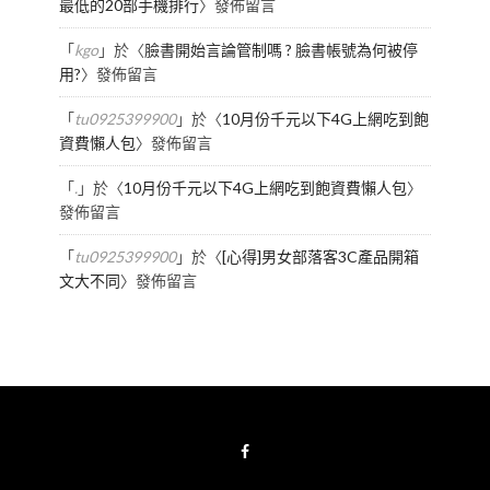
最低的20部手機排行
〉發佈留言
「
kgo
」於〈
臉書開始言論管制嗎 ? 臉書帳號為何被停
用?
〉發佈留言
「
tu0925399900
」於〈
10月份千元以下4G上網吃到飽
資費懶人包
〉發佈留言
「
.
」於〈
10月份千元以下4G上網吃到飽資費懶人包
〉
發佈留言
「
tu0925399900
」於〈
[心得]男女部落客3C產品開箱
文大不同
〉發佈留言