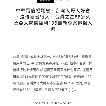
2014-12-10
電信資費
中華電信輕鬆省、台灣大哥大好省
、遠傳新省很大、台灣之星88系列
及亞太電信福利195最新專案價懶人
包
台灣4G用戶成長全球第一, 不過對於屬於行動上網輕量
級用戶而言, 4G資費貴森森月租5XX起, 根本不合身. 輕
量級行動上網用戶 該選擇那些資費比較划算呢? 還是月
租最低188元起的老字號”3G省字輩”資費, 是首選! 11
月7日起, 台灣大哥大將原本超能省349/549取消, 以台
灣好省328/448取代. 目前入門的省字 […]…
CONTINUE READING