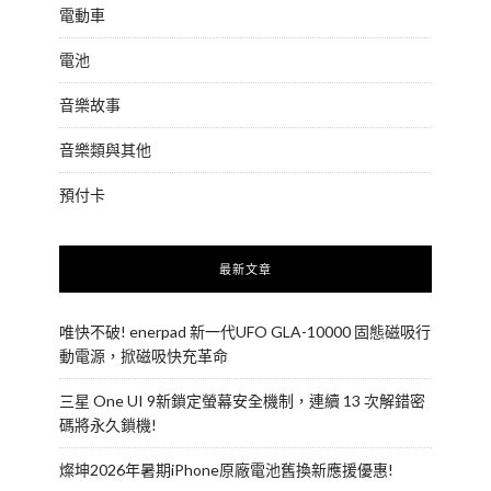
電動車
電池
音樂故事
音樂類與其他
預付卡
最新文章
唯快不破! enerpad 新一代UFO GLA-10000 固態磁吸行
動電源，掀磁吸快充革命
三星 One UI 9新鎖定螢幕安全機制，連續 13 次解錯密
碼將永久鎖機!
燦坤2026年暑期iPhone原廠電池舊換新應援優惠!