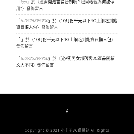
「
kgo
」於〈
臉書開始言論管制嗎 ? 臉書帳號為何被停
用?
〉發佈留言
「
tu0925399900
」於〈
10月份千元以下4G上網吃到飽
資費懶人包
〉發佈留言
「
.
」於〈
10月份千元以下4G上網吃到飽資費懶人包
〉
發佈留言
「
tu0925399900
」於〈
[心得]男女部落客3C產品開箱
文大不同
〉發佈留言
Copyright © 2021 小丰子3C俱樂部 All Rights