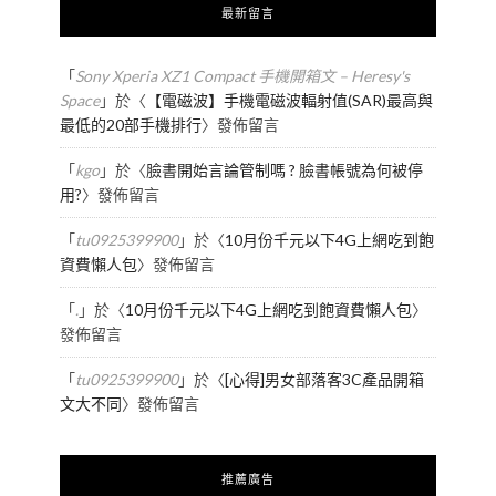
最新留言
「
Sony Xperia XZ1 Compact 手機開箱文 – Heresy's
Space
」於〈
【電磁波】手機電磁波輻射值(SAR)最高與
最低的20部手機排行
〉發佈留言
「
kgo
」於〈
臉書開始言論管制嗎 ? 臉書帳號為何被停
用?
〉發佈留言
「
tu0925399900
」於〈
10月份千元以下4G上網吃到飽
資費懶人包
〉發佈留言
「
.
」於〈
10月份千元以下4G上網吃到飽資費懶人包
〉
發佈留言
「
tu0925399900
」於〈
[心得]男女部落客3C產品開箱
文大不同
〉發佈留言
推薦廣告