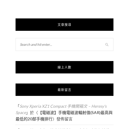
文章搜尋
線上人數
最新留言
「
Sony Xperia XZ1 Compact 手機開箱文 – Heresy's
Space
」於〈
【電磁波】手機電磁波輻射值(SAR)最高與
最低的20部手機排行
〉發佈留言