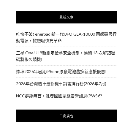
最新文章
唯快不破! enerpad 新一代UFO GLA-10000 固態磁吸行
動電源，掀磁吸快充革命
三星 One UI 9新鎖定螢幕安全機制，連續 13 次解錯密
碼將永久鎖機!
燦坤2026年暑期iPhone原廠電池舊換新應援優惠!
2026年台灣機車最新機車銷售排行榜(2026年7月)
NCC群龍無首，亂發國國家級告警訊息(PWS)!?
工商廣告