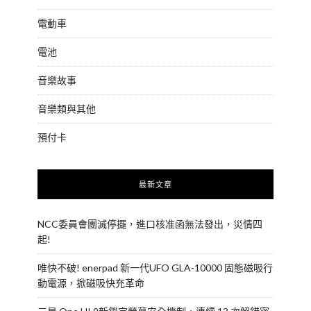
電動車
電池
音樂故事
音樂類與其他
預付卡
最新文章
NCC委員會團滅停擺，進口核准函無法發出，災情四
起!
唯快不破! enerpad 新一代UFO GLA-10000 固態磁吸行
動電源，掀磁吸快充革命