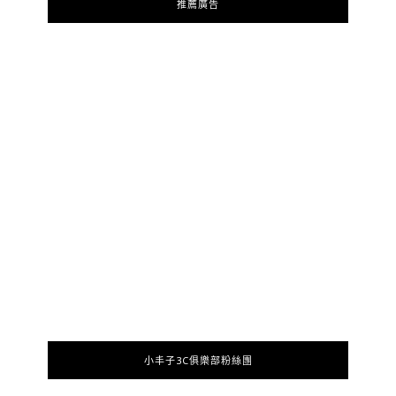
推薦廣告
小丰子3C俱樂部粉絲團