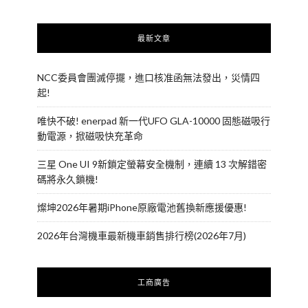
最新文章
NCC委員會團滅停擺，進口核准函無法發出，災情四
起!
唯快不破! enerpad 新一代UFO GLA-10000 固態磁吸行
動電源，掀磁吸快充革命
三星 One UI 9新鎖定螢幕安全機制，連續 13 次解錯密
碼將永久鎖機!
燦坤2026年暑期iPhone原廠電池舊換新應援優惠!
2026年台灣機車最新機車銷售排行榜(2026年7月)
工商廣告