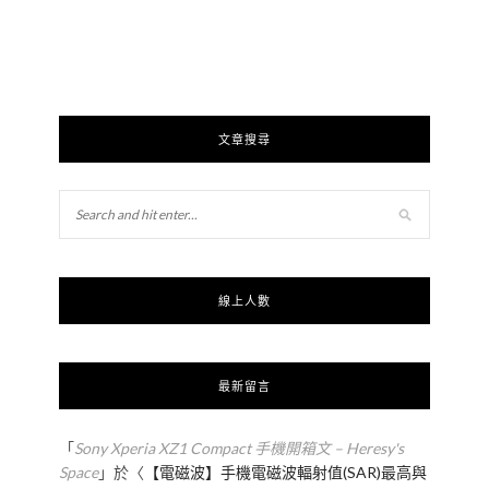
文章搜尋
線上人數
最新留言
「
Sony Xperia XZ1 Compact 手機開箱文 – Heresy's
Space
」於〈
【電磁波】手機電磁波輻射值(SAR)最高與