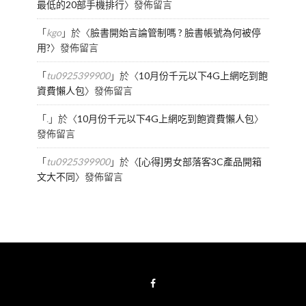
最低的20部手機排行
〉發佈留言
「
kgo
」於〈
臉書開始言論管制嗎 ? 臉書帳號為何被停
用?
〉發佈留言
「
tu0925399900
」於〈
10月份千元以下4G上網吃到飽
資費懶人包
〉發佈留言
「
.
」於〈
10月份千元以下4G上網吃到飽資費懶人包
〉
發佈留言
「
tu0925399900
」於〈
[心得]男女部落客3C產品開箱
文大不同
〉發佈留言