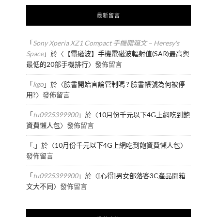
最新留言
「
Sony Xperia XZ1 Compact 手機開箱文 – Heresy's
Space
」於〈
【電磁波】手機電磁波輻射值(SAR)最高與
最低的20部手機排行
〉發佈留言
「
kgo
」於〈
臉書開始言論管制嗎 ? 臉書帳號為何被停
用?
〉發佈留言
「
tu0925399900
」於〈
10月份千元以下4G上網吃到飽
資費懶人包
〉發佈留言
「
.
」於〈
10月份千元以下4G上網吃到飽資費懶人包
〉
發佈留言
「
tu0925399900
」於〈
[心得]男女部落客3C產品開箱
文大不同
〉發佈留言