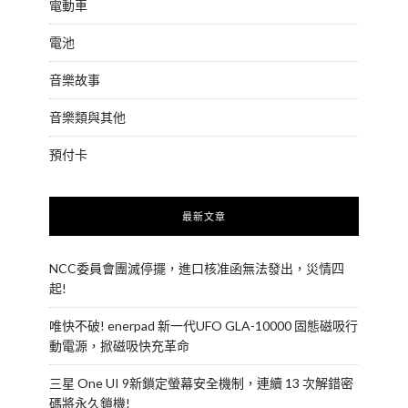
電動車
電池
音樂故事
音樂類與其他
預付卡
最新文章
NCC委員會團滅停擺，進口核准函無法發出，災情四
起!
唯快不破! enerpad 新一代UFO GLA-10000 固態磁吸行
動電源，掀磁吸快充革命
三星 One UI 9新鎖定螢幕安全機制，連續 13 次解錯密
碼將永久鎖機!