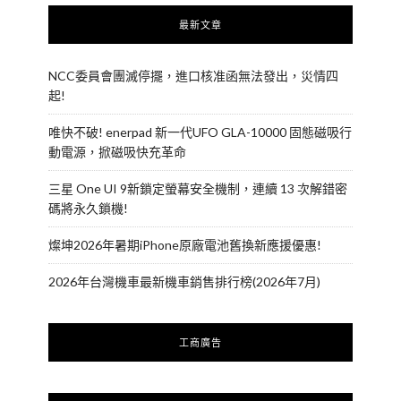
最新文章
NCC委員會團滅停擺，進口核准函無法發出，災情四
起!
唯快不破! enerpad 新一代UFO GLA-10000 固態磁吸行
動電源，掀磁吸快充革命
三星 One UI 9新鎖定螢幕安全機制，連續 13 次解錯密
碼將永久鎖機!
燦坤2026年暑期iPhone原廠電池舊換新應援優惠!
2026年台灣機車最新機車銷售排行榜(2026年7月)
工商廣告