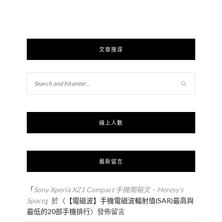
文章搜尋
線上人數
最新留言
「
Sony Xperia XZ1 Compact 手機開箱文 – Heresy's
Space
」於〈
【電磁波】手機電磁波輻射值(SAR)最高與
最低的20部手機排行
〉發佈留言