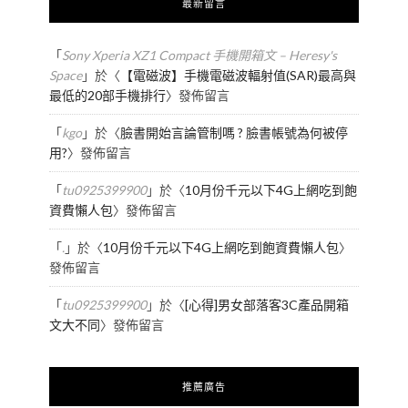
最新留言
「
Sony Xperia XZ1 Compact 手機開箱文 – Heresy's
Space
」於〈
【電磁波】手機電磁波輻射值(SAR)最高與
最低的20部手機排行
〉發佈留言
「
kgo
」於〈
臉書開始言論管制嗎 ? 臉書帳號為何被停
用?
〉發佈留言
「
tu0925399900
」於〈
10月份千元以下4G上網吃到飽
資費懶人包
〉發佈留言
「
.
」於〈
10月份千元以下4G上網吃到飽資費懶人包
〉
發佈留言
「
tu0925399900
」於〈
[心得]男女部落客3C產品開箱
文大不同
〉發佈留言
推薦廣告