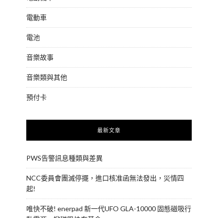
電動車
電池
音樂故事
音樂類與其他
預付卡
最新文章
PWS告警訊息種類與差異
NCC委員會團滅停擺，進口核准函無法發出，災情四
起!
唯快不破! enerpad 新一代UFO GLA-10000 固態磁吸行