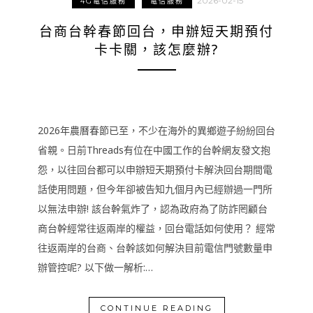
2026-02-15
4G電信服務
電信服務
台商台幹春節回台，申辦短天期預付
卡卡關，該怎麼辦?
2026年農曆春節已至，不少在海外的異鄉遊子紛紛回台
省親。日前Threads有位在中國工作的台幹網友發文抱
怨，以往回台都可以申辦短天期預付卡解決回台期間電
話使用問題，但今年卻被告知九個月內已經辦過一門所
以無法申辦! 該台幹氣炸了，認為政府為了防詐罔顧台
商台幹經常往返兩岸的權益，回台電話如何使用？ 經常
往返兩岸的台商、台幹該如何解決目前電信門號數量申
辦管控呢? 以下做一解析:…
CONTINUE READING