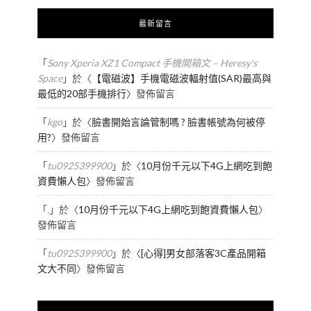
最新留言
「
Sony Xperia XZ1 Compact 手機開箱文 – Heresy's
Space
」於〈
【電磁波】手機電磁波輻射值(SAR)最高與
最低的20部手機排行
〉發佈留言
「
kgo
」於〈
臉書開始言論管制嗎 ? 臉書帳號為何被停
用?
〉發佈留言
「
tu0925399900
」於〈
10月份千元以下4G上網吃到飽
資費懶人包
〉發佈留言
「
.
」於〈
10月份千元以下4G上網吃到飽資費懶人包
〉
發佈留言
「
tu0925399900
」於〈
[心得]男女部落客3C產品開箱
文大不同
〉發佈留言