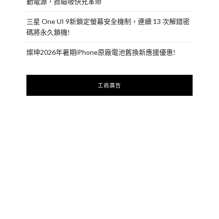
動電源，掀磁吸快充革命
三星 One UI 9新鎖定螢幕安全機制，連續 13 次解錯密
碼將永久鎖機!
燦坤2026年暑期iPhone原廠電池舊換新應援優惠!
工商廣告