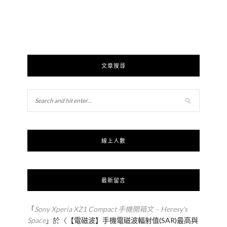
文章搜尋
線上人數
最新留言
「
Sony Xperia XZ1 Compact 手機開箱文 – Heresy's
Space
」於〈
【電磁波】手機電磁波輻射值(SAR)最高與