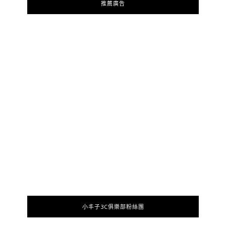
推薦廣告
小丰子3C俱樂部粉絲團