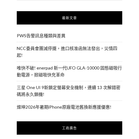
最新文章
PWS告警訊息種類與差異
NCC委員會團滅停擺，進口核准函無法發出，災情四
起!
唯快不破! enerpad 新一代UFO GLA-10000 固態磁吸行
動電源，掀磁吸快充革命
三星 One UI 9新鎖定螢幕安全機制，連續 13 次解錯密
碼將永久鎖機!
燦坤2026年暑期iPhone原廠電池舊換新應援優惠!
工商廣告