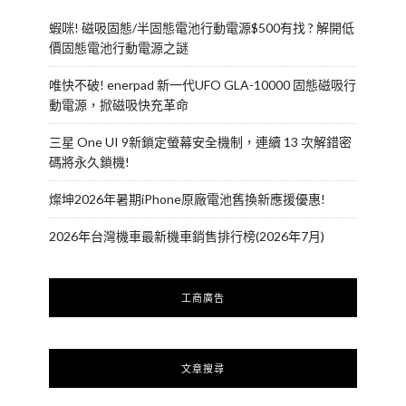
蝦咪! 磁吸固態/半固態電池行動電源$500有找 ? 解開低
價固態電池行動電源之謎
唯快不破! enerpad 新一代UFO GLA-10000 固態磁吸行
動電源，掀磁吸快充革命
三星 One UI 9新鎖定螢幕安全機制，連續 13 次解錯密
碼將永久鎖機!
燦坤2026年暑期iPhone原廠電池舊換新應援優惠!
2026年台灣機車最新機車銷售排行榜(2026年7月)
工商廣告
文章搜尋