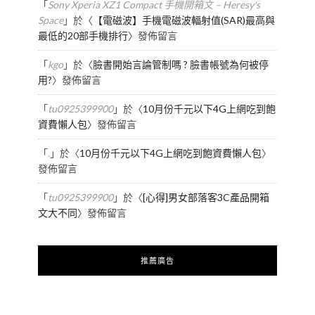
「
Sony Xperia XZ1 Compact 手機開箱文 – Heresy's
Space
」於〈
【電磁波】手機電磁波輻射值(SAR)最高與
最低的20部手機排行
〉發佈留言
「
kgo
」於〈
臉書開始言論管制嗎 ? 臉書帳號為何被停
用?
〉發佈留言
「
tu0925399900
」於〈
10月份千元以下4G上網吃到飽
資費懶人包
〉發佈留言
「
.
」於〈
10月份千元以下4G上網吃到飽資費懶人包
〉
發佈留言
「
tu0925399900
」於〈
[心得]男女部落客3C產品開箱
文大不同
〉發佈留言
推薦廣告