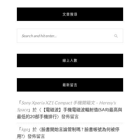
文章搜尋
線上人數
最新留言
「
Sony Xperia XZ1 Compact 手機開箱文 – Heresy's
Space
」於〈
【電磁波】手機電磁波輻射值(SAR)最高與
最低的20部手機排行
〉發佈留言
「
kgo
」於〈
臉書開始言論管制嗎 ? 臉書帳號為何被停
用?
〉發佈留言