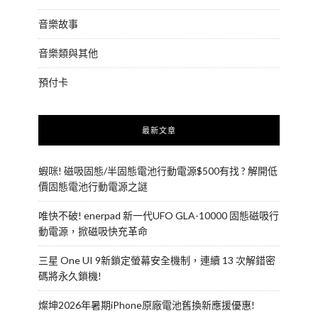
音樂故事
音樂類與其他
預付卡
最新文章
蝦咪! 磁吸固態/半固態電池行動電源$500有找 ? 解開低
價固態電池行動電源之謎
唯快不破! enerpad 新一代UFO GLA-10000 固態磁吸行
動電源，掀磁吸快充革命
三星 One UI 9新鎖定螢幕安全機制，連續 13 次解錯密
碼將永久鎖機!
燦坤2026年暑期iPhone原廠電池舊換新應援優惠!