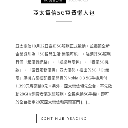
2020-10-23
5G資費方案
亞太電信5G資費懶人包
亞太電信10月22日宣布5G服務正式啟動，並揭櫫全新
企業識別為「5G智慧生活 無限可能」，強調其5G服務
具備「超優質網路」、「娛樂無限包」、「獨家5G機
款」、「語音服務優惠」四大優勢，推出的5G「Gt無
限」購機方案搭配獨家開賣的Nokia 8.3 5G手機月付
1,399元專案價0元。另外，亞太電信領先全台，率先啟
動28GHz消費者毫米波服務，全民免換5G手機，即可
於全台指定28家亞太電信和萊爾富門 […]…
CONTINUE READING