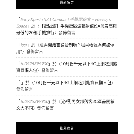
最新留言
「
Sony Xperia XZ1 Compact 手機開箱文 – Heresy's
Space
」於〈
【電磁波】手機電磁波輻射值(SAR)最高與
最低的20部手機排行
〉發佈留言
「
kgo
」於〈
臉書開始言論管制嗎 ? 臉書帳號為何被停
用?
〉發佈留言
「
tu0925399900
」於〈
10月份千元以下4G上網吃到飽
資費懶人包
〉發佈留言
「
.
」於〈
10月份千元以下4G上網吃到飽資費懶人包
〉
發佈留言
「
tu0925399900
」於〈
[心得]男女部落客3C產品開箱
文大不同
〉發佈留言
推薦廣告