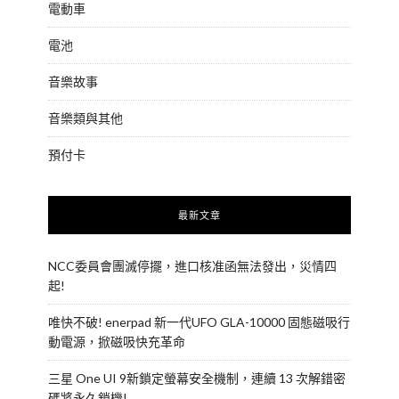
電動車
電池
音樂故事
音樂類與其他
預付卡
最新文章
NCC委員會團滅停擺，進口核准函無法發出，災情四
起!
唯快不破! enerpad 新一代UFO GLA-10000 固態磁吸行
動電源，掀磁吸快充革命
三星 One UI 9新鎖定螢幕安全機制，連續 13 次解錯密
碼將永久鎖機!