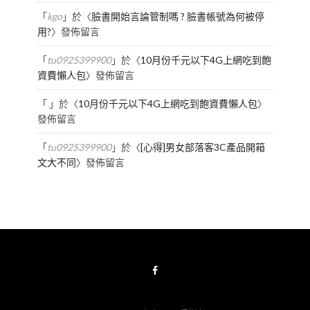
「
kgo
」於〈
臉書開始言論管制嗎 ? 臉書帳號為何被停
用?
〉發佈留言
「
tu0925399900
」於〈
10月份千元以下4G上網吃到飽
資費懶人包
〉發佈留言
「
.
」於〈
10月份千元以下4G上網吃到飽資費懶人包
〉
發佈留言
「
tu0925399900
」於〈
[心得]男女部落客3C產品開箱
文大不同
〉發佈留言