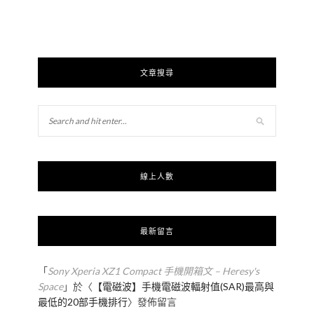
文章搜尋
線上人數
最新留言
「
Sony Xperia XZ1 Compact 手機開箱文 – Heresy's
Space
」於〈
【電磁波】手機電磁波輻射值(SAR)最高與
最低的20部手機排行
〉發佈留言