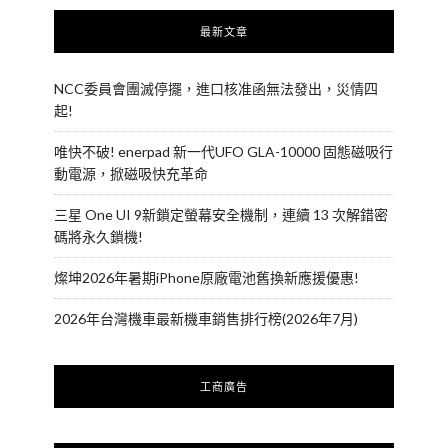
最新文章
NCC委員會團滅停擺，進口核准函無法發出，災情四
起!
唯快不破! enerpad 新一代UFO GLA-10000 固態磁吸行
動電源，掀磁吸快充革命
三星 One UI 9新鎖定螢幕安全機制，連續 13 次解錯密
碼將永久鎖機!
燦坤2026年暑期iPhone原廠電池舊換新應援優惠!
2026年台灣機車最新機車銷售排行榜(2026年7月)
工商廣告