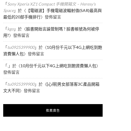
「
Sony Xperia XZ1 Compact 手機開箱文 – Heresy's
Space
」於〈
【電磁波】手機電磁波輻射值(SAR)最高與
最低的20部手機排行
〉發佈留言
「
kgo
」於〈
臉書開始言論管制嗎 ? 臉書帳號為何被停
用?
〉發佈留言
「
tu0925399900
」於〈
10月份千元以下4G上網吃到飽
資費懶人包
〉發佈留言
「
.
」於〈
10月份千元以下4G上網吃到飽資費懶人包
〉
發佈留言
「
tu0925399900
」於〈
[心得]男女部落客3C產品開箱
文大不同
〉發佈留言
推薦廣告