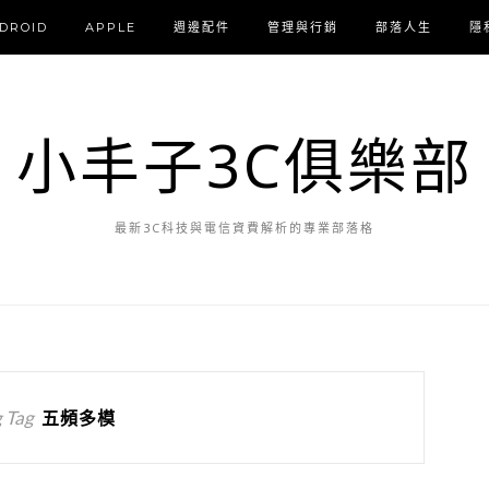
DROID
APPLE
週邊配件
管理與行銷
部落人生
隱
小丰子3C俱樂部
最新3C科技與電信資費解析的專業部落格
 Tag
五頻多模