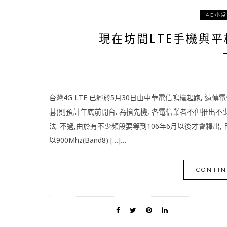
4G小
現在坊間LTE手機與平
台灣4G LTE 已經於5月30日由中華電信鳴槍起跑, 遠
碁)則預計年底前開台. 為搶先機, 各電信業者不但推出不
法. 不過,由於有不少頻段要等到106年6月以後才會釋出, 目
以900Mhz(Band8) […]…
CONTIN