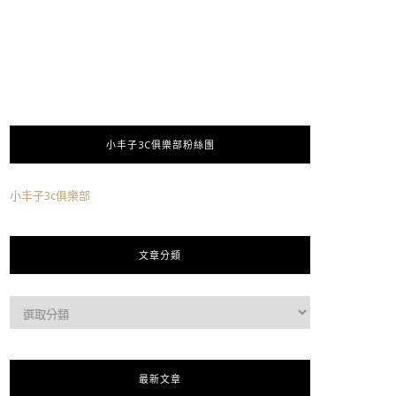
小丰子3C俱樂部粉絲團
小丰子3c俱樂部
文章分類
最新文章