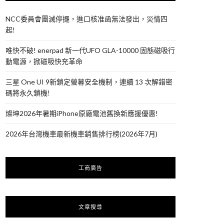
NCC委員會團滅停擺，進口核准函無法發出，災情四
起!
唯快不破! enerpad 新一代UFO GLA-10000 固態磁吸行
動電源，掀磁吸快充革命
三星 One UI 9新鎖定螢幕安全機制，連續 13 次解錯密
碼將永久鎖機!
燦坤2026年暑期iPhone原廠電池舊換新應援優惠!
2026年台灣機車最新機車銷售排行榜(2026年7月)
工商廣告
文章搜尋