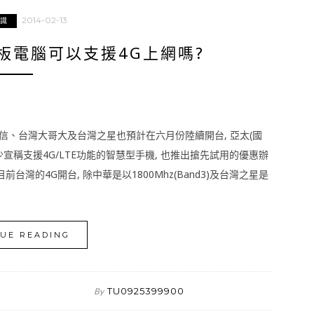
2014-02-13
常識
板電腦可以支援4G上網嗎?
傳電信、台灣大哥大及台灣之星也預計在六月份陸續開台, 亞太(國
少宣稱支援4G/LTE功能的智慧型手機, 也推出搶先試用的優惠辦
前台灣的4G開台, 除中華是以1800Mhz(Band3)及台灣之星是
UE READING
TU0925399900
By