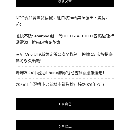
最新文章
NCC委員會團滅停擺，進口核准函無法發出，災情四
起!
唯快不破! enerpad 新一代UFO GLA-10000 固態磁吸行
動電源，掀磁吸快充革命
三星 One UI 9新鎖定螢幕安全機制，連續 13 次解錯密
碼將永久鎖機!
燦坤2026年暑期iPhone原廠電池舊換新應援優惠!
2026年台灣機車最新機車銷售排行榜(2026年7月)
工商廣告
文章搜尋