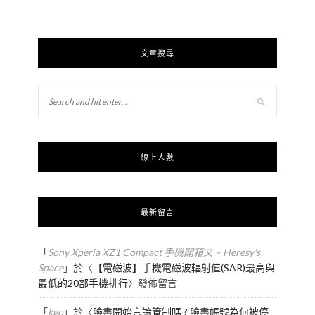
文章搜尋
線上人數
最新留言
「
Sony Xperia XZ1 Compact 手機開箱文 – Heresy's
Space
」於〈
【電磁波】手機電磁波輻射值(SAR)最高與
最低的20部手機排行
〉發佈留言
「
kgo
」於〈
臉書開始言論管制嗎 ? 臉書帳號為何被停