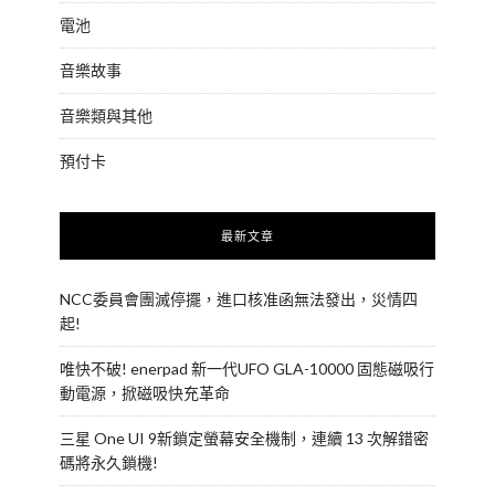
電池
音樂故事
音樂類與其他
預付卡
最新文章
NCC委員會團滅停擺，進口核准函無法發出，災情四
起!
唯快不破! enerpad 新一代UFO GLA-10000 固態磁吸行
動電源，掀磁吸快充革命
三星 One UI 9新鎖定螢幕安全機制，連續 13 次解錯密
碼將永久鎖機!