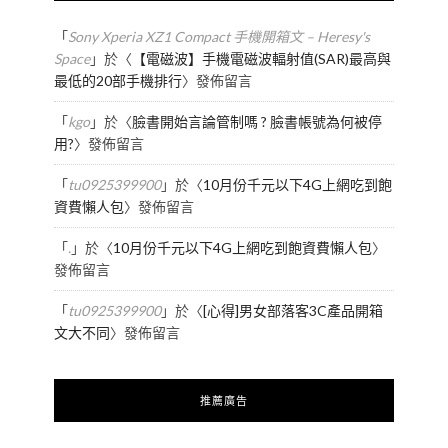
「
Sony Xperia XZ1 Compact 手機開箱文 – Heresy's
Space
」於〈
【電磁波】手機電磁波輻射值(SAR)最高與
最低的20部手機排行
〉發佈留言
「
kgo
」於〈
臉書開始言論管制嗎 ? 臉書帳號為何被停
用?
〉發佈留言
「
tu0925399900
」於〈
10月份千元以下4G上網吃到飽
資費懶人包
〉發佈留言
「
.
」於〈
10月份千元以下4G上網吃到飽資費懶人包
〉
發佈留言
「
tu0925399900
」於〈
[心得]男女部落客3C產品開箱
文大不同
〉發佈留言
推薦廣告