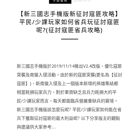
2019-11-17
手遊電玩
【新三國志手機版新征討寇匪攻略】
平民/少課玩家如何省兵玩征討寇匪
呢?(征討寇匪省兵攻略)
新三國志手機版於2019/11/14推出V2.4改版，優化寇匪
突襲及南蠻入侵活動。由於新的寇匪突襲(更名為【征討
寇匪】)、新南蠻入侵及上一個版本新增的英雄集結都
相當耗損玩家兵力，對於軍資缺乏且兵力耗損大的平
民/少課玩家而言，每天都面臨兵營嚴重缺兵的窘境。
新三國志手機版該怎麼玩呢? 平民/少課玩家如何能在省
兵下獲取征討寇匪的最大利益呢? 以下分享版主的觀點
與建議供大家參考:…