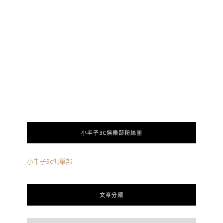
小丰子3C俱樂部粉絲團
小丰子3c俱樂部
文章分類