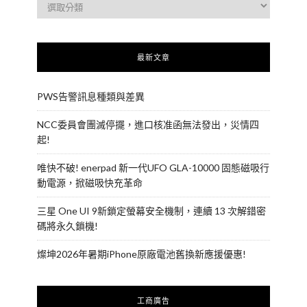
最新文章
PWS告警訊息種類與差異
NCC委員會團滅停擺，進口核准函無法發出，災情四
起!
唯快不破! enerpad 新一代UFO GLA-10000 固態磁吸行
動電源，掀磁吸快充革命
三星 One UI 9新鎖定螢幕安全機制，連續 13 次解錯密
碼將永久鎖機!
燦坤2026年暑期iPhone原廠電池舊換新應援優惠!
工商廣告