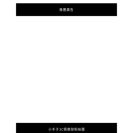
推薦廣告
小丰子3C俱樂部粉絲團