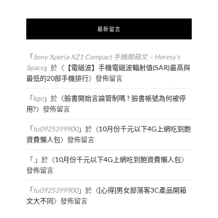
最新留言
「
Sony Xperia XZ1 Compact 手機開箱文 – Heresy's
Space
」於〈
【電磁波】手機電磁波輻射值(SAR)最高與
最低的20部手機排行
〉發佈留言
「
kgo
」於〈
臉書開始言論管制嗎 ? 臉書帳號為何被停
用?
〉發佈留言
「
tu0925399900
」於〈
10月份千元以下4G上網吃到飽
資費懶人包
〉發佈留言
「
.
」於〈
10月份千元以下4G上網吃到飽資費懶人包
〉
發佈留言
「
tu0925399900
」於〈
[心得]男女部落客3C產品開箱
文大不同
〉發佈留言