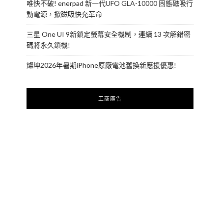
唯快不破! enerpad 新一代UFO GLA-10000 固態磁吸行
動電源，掀磁吸快充革命
三星 One UI 9新鎖定螢幕安全機制，連續 13 次解錯密
碼將永久鎖機!
燦坤2026年暑期iPhone原廠電池舊換新應援優惠!
工商廣告