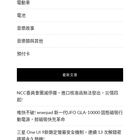
電動車
電池
音樂故事
音樂類與其他
預付卡
最新文章
NCC委員會團滅停擺，進口核准函無法發出，災情四
起!
唯快不破! enerpad 新一代UFO GLA-10000 固態磁吸行
動電源，掀磁吸快充革命
三星 One UI 9新鎖定螢幕安全機制，連續 13 次解錯密
碼將永久鎖機!