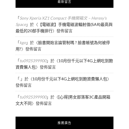
最新留言
「
Sony Xperia XZ1 Compact 手機開箱文 – Heresy's
Space
」於〈
【電磁波】手機電磁波輻射值(SAR)最高與
最低的20部手機排行
〉發佈留言
「
kgo
」於〈
臉書開始言論管制嗎 ? 臉書帳號為何被停
用?
〉發佈留言
「
tu0925399900
」於〈
10月份千元以下4G上網吃到飽
資費懶人包
〉發佈留言
「
.
」於〈
10月份千元以下4G上網吃到飽資費懶人包
〉
發佈留言
「
tu0925399900
」於〈
[心得]男女部落客3C產品開箱
文大不同
〉發佈留言
推薦廣告