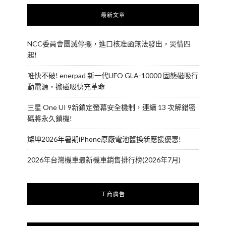
最新文章
NCC委員會團滅停擺，進口核准函無法發出，災情四
起!
唯快不破! enerpad 新一代UFO GLA-10000 固態磁吸行
動電源，掀磁吸快充革命
三星 One UI 9新鎖定螢幕安全機制，連續 13 次解錯密
碼將永久鎖機!
燦坤2026年暑期iPhone原廠電池舊換新應援優惠!
2026年台灣機車最新機車銷售排行榜(2026年7月)
工商廣告