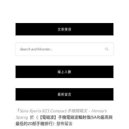
文章搜尋
線上人數
最新留言
「
Sony Xperia XZ1 Compact 手機開箱文 – Heresy's
Space
」於〈
【電磁波】手機電磁波輻射值(SAR)最高與
最低的20部手機排行
〉發佈留言