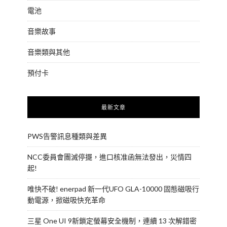
電池
音樂故事
音樂類與其他
預付卡
最新文章
PWS告警訊息種類與差異
NCC委員會團滅停擺，進口核准函無法發出，災情四
起!
唯快不破! enerpad 新一代UFO GLA-10000 固態磁吸行
動電源，掀磁吸快充革命
三星 One UI 9新鎖定螢幕安全機制，連續 13 次解錯密