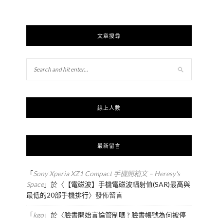
文章搜尋
線上人數
最新留言
「
Sony Xperia XZ1 Compact 手機開箱文 – Heresy's
Space
」於〈
【電磁波】手機電磁波輻射值(SAR)最高與
最低的20部手機排行
〉發佈留言
「
kgo
」於〈
臉書開始言論管制嗎 ? 臉書帳號為何被停