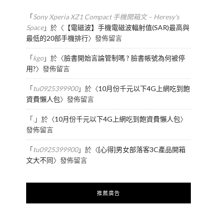
「
Sony Xperia XZ1 Compact 手機開箱文 – Heresy's
Space
」於〈
【電磁波】手機電磁波輻射值(SAR)最高與
最低的20部手機排行
〉發佈留言
「
kgo
」於〈
臉書開始言論管制嗎 ? 臉書帳號為何被停
用?
〉發佈留言
「
tu0925399900
」於〈
10月份千元以下4G上網吃到飽
資費懶人包
〉發佈留言
「
.
」於〈
10月份千元以下4G上網吃到飽資費懶人包
〉
發佈留言
「
tu0925399900
」於〈
[心得]男女部落客3C產品開箱
文大不同
〉發佈留言
推薦廣告