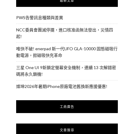
最新文章
PWS告警訊息種類與差異
NCC委員會團滅停擺，進口核准函無法發出，災情四
起!
唯快不破! enerpad 新一代UFO GLA-10000 固態磁吸行
動電源，掀磁吸快充革命
三星 One UI 9新鎖定螢幕安全機制，連續 13 次解錯密
碼將永久鎖機!
燦坤2026年暑期iPhone原廠電池舊換新應援優惠!
工商廣告
文章搜尋