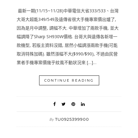
最新一期(11/15~11/28)中華電信大省333/533、台灣
大哥大超能349/549及遠傳省很大手機專案價出爐了,
因為是月中調整, 調幅不大. 中華增加了兩款手機, 並大
幅調降了Sharp SH930W價格. 台哥大與遠傳各新增一
款機型, 若版主資料沒錯, 居然小幅調漲兩款手機(可能
取消特殊加碼). 雖然漲幅不大($990/$90), 不過由民營
業者手機專案價幾乎紋風不動狀況來 […]…
CONTINUE READING
TU0925399900
By