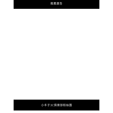
推薦廣告
小丰子3C俱樂部粉絲團