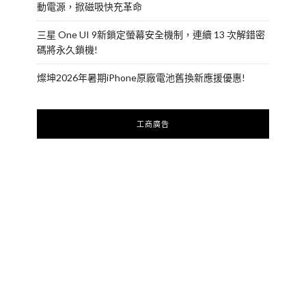
動電源，掀磁吸快充革命
三星 One UI 9新鎖定螢幕安全機制，連續 13 次解錯密
碼將永久鎖機!
燦坤2026年暑期iPhone原廠電池舊換新應援優惠!
工商廣告