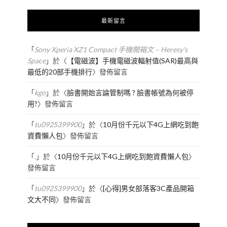
最新留言
「
Sony Xperia XZ1 Compact 手機開箱文 – Heresy's
Space
」於〈
【電磁波】手機電磁波輻射值(SAR)最高與
最低的20部手機排行
〉發佈留言
「
kgo
」於〈
臉書開始言論管制嗎 ? 臉書帳號為何被停
用?
〉發佈留言
「
tu0925399900
」於〈
10月份千元以下4G上網吃到飽
資費懶人包
〉發佈留言
「
.
」於〈
10月份千元以下4G上網吃到飽資費懶人包
〉
發佈留言
「
tu0925399900
」於〈
[心得]男女部落客3C產品開箱
文大不同
〉發佈留言