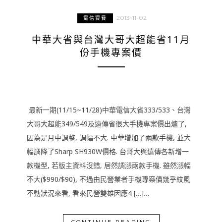
2013-11-02
電信資費
中華大省與台灣大哥大超能省11月
份手機專案價
最新一期(11/15~11/28)中華電信大省333/533、台灣
大哥大超能349/549及遠傳省很大手機專案價出爐了,
因為是月中調整, 調幅不大. 中華增加了兩款手機, 並大
幅調降了Sharp SH930W價格. 台哥大與遠傳各新增一
款機型, 若版主資料沒錯, 居然調漲兩款手機. 雖然漲幅
不大($990/$90), 不過由民營業者手機專案價幾乎紋風
不動狀況來看, 看來民營雙雄因應4 […]…