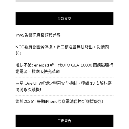
最新文章
PWS告警訊息種類與差異
NCC委員會團滅停擺，進口核准函無法發出，災情四
起!
唯快不破! enerpad 新一代UFO GLA-10000 固態磁吸行
動電源，掀磁吸快充革命
三星 One UI 9新鎖定螢幕安全機制，連續 13 次解錯密
碼將永久鎖機!
燦坤2026年暑期iPhone原廠電池舊換新應援優惠!
工商廣告