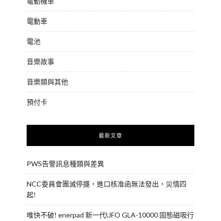
電動機車
電動車
電池
音樂故事
音樂類與其他
預付卡
最新文章
PWS告警訊息種類與差異
NCC委員會團滅停擺，進口核准函無法發出，災情四
起!
唯快不破! enerpad 新一代UFO GLA-10000 固態磁吸行