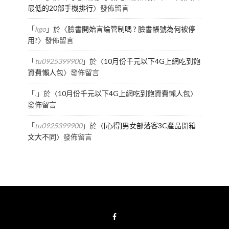
最低的20部手機排行
〉發佈留言
「
kgo
」於〈
臉書開始言論管制嗎 ? 臉書帳號為何被停
用?
〉發佈留言
「
tu0925399900
」於〈
10月份千元以下4G上網吃到飽
資費懶人包
〉發佈留言
「
.
」於〈
10月份千元以下4G上網吃到飽資費懶人包
〉
發佈留言
「
tu0925399900
」於〈
[心得]男女部落客3C產品開箱
文大不同
〉發佈留言