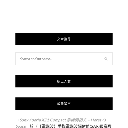
文章搜尋
線上人數
最新留言
「
Sony Xperia XZ1 Compact 手機開箱文 – Heresy's
Space
」於〈
【電磁波】手機電磁波輻射值(SAR)最高與