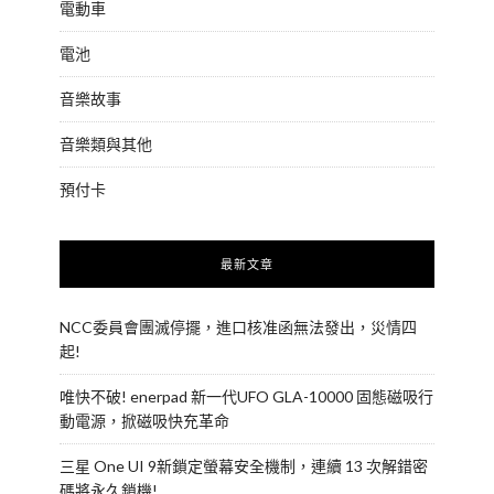
電動車
電池
音樂故事
音樂類與其他
預付卡
最新文章
NCC委員會團滅停擺，進口核准函無法發出，災情四
起!
唯快不破! enerpad 新一代UFO GLA-10000 固態磁吸行
動電源，掀磁吸快充革命
三星 One UI 9新鎖定螢幕安全機制，連續 13 次解錯密
碼將永久鎖機!