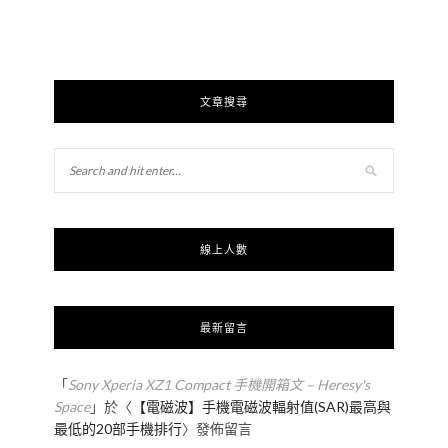
文章搜尋
線上人數
最新留言
「
Sony Xperia XZ1 Compact 手機開箱文 – Heresy's
Space
」於〈
【電磁波】手機電磁波輻射值(SAR)最高與
最低的20部手機排行
〉發佈留言