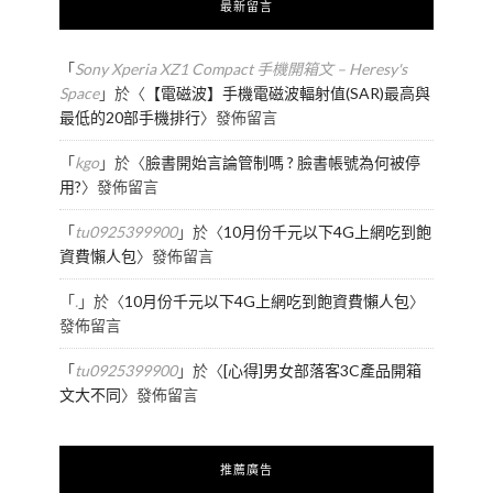
最新留言
「
Sony Xperia XZ1 Compact 手機開箱文 – Heresy's
Space
」於〈
【電磁波】手機電磁波輻射值(SAR)最高與
最低的20部手機排行
〉發佈留言
「
kgo
」於〈
臉書開始言論管制嗎 ? 臉書帳號為何被停
用?
〉發佈留言
「
tu0925399900
」於〈
10月份千元以下4G上網吃到飽
資費懶人包
〉發佈留言
「
.
」於〈
10月份千元以下4G上網吃到飽資費懶人包
〉
發佈留言
「
tu0925399900
」於〈
[心得]男女部落客3C產品開箱
文大不同
〉發佈留言
推薦廣告