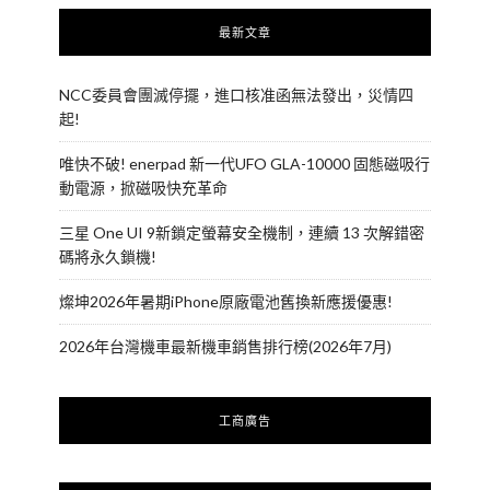
最新文章
NCC委員會團滅停擺，進口核准函無法發出，災情四
起!
唯快不破! enerpad 新一代UFO GLA-10000 固態磁吸行
動電源，掀磁吸快充革命
三星 One UI 9新鎖定螢幕安全機制，連續 13 次解錯密
碼將永久鎖機!
燦坤2026年暑期iPhone原廠電池舊換新應援優惠!
2026年台灣機車最新機車銷售排行榜(2026年7月)
工商廣告