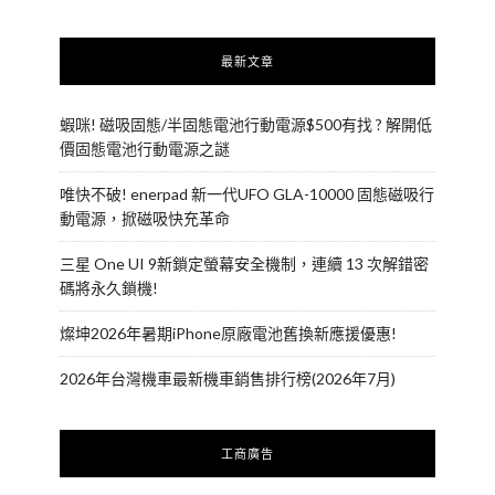
最新文章
蝦咪! 磁吸固態/半固態電池行動電源$500有找 ? 解開低
價固態電池行動電源之謎
唯快不破! enerpad 新一代UFO GLA-10000 固態磁吸行
動電源，掀磁吸快充革命
三星 One UI 9新鎖定螢幕安全機制，連續 13 次解錯密
碼將永久鎖機!
燦坤2026年暑期iPhone原廠電池舊換新應援優惠!
2026年台灣機車最新機車銷售排行榜(2026年7月)
工商廣告