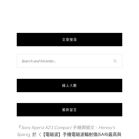
文章搜尋
線上人數
最新留言
「
Sony Xperia XZ1 Compact 手機開箱文 – Heresy's
Space
」於〈
【電磁波】手機電磁波輻射值(SAR)最高與