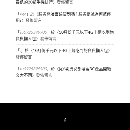
最低的20部手機排行
〉發佈留言
「
kgo
」於〈
臉書開始言論管制嗎 ? 臉書帳號為何被停
用?
〉發佈留言
「
tu0925399900
」於〈
10月份千元以下4G上網吃到飽
資費懶人包
〉發佈留言
「
.
」於〈
10月份千元以下4G上網吃到飽資費懶人包
〉
發佈留言
「
tu0925399900
」於〈
[心得]男女部落客3C產品開箱
文大不同
〉發佈留言