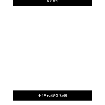
推薦廣告
小丰子3C俱樂部粉絲團