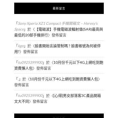
最新留言
「
Sony Xperia XZ1 Compact 手機開箱文 – Heresy's
Space
」於〈
【電磁波】手機電磁波輻射值(SAR)最高與
最低的20部手機排行
〉發佈留言
「
kgo
」於〈
臉書開始言論管制嗎 ? 臉書帳號為何被停
用?
〉發佈留言
「
tu0925399900
」於〈
10月份千元以下4G上網吃到飽
資費懶人包
〉發佈留言
「
.
」於〈
10月份千元以下4G上網吃到飽資費懶人包
〉
發佈留言
「
tu0925399900
」於〈
[心得]男女部落客3C產品開箱
文大不同
〉發佈留言