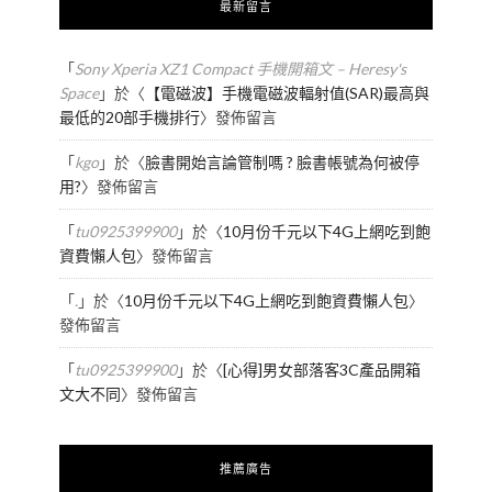
最新留言
「
Sony Xperia XZ1 Compact 手機開箱文 – Heresy's
Space
」於〈
【電磁波】手機電磁波輻射值(SAR)最高與
最低的20部手機排行
〉發佈留言
「
kgo
」於〈
臉書開始言論管制嗎 ? 臉書帳號為何被停
用?
〉發佈留言
「
tu0925399900
」於〈
10月份千元以下4G上網吃到飽
資費懶人包
〉發佈留言
「
.
」於〈
10月份千元以下4G上網吃到飽資費懶人包
〉
發佈留言
「
tu0925399900
」於〈
[心得]男女部落客3C產品開箱
文大不同
〉發佈留言
推薦廣告