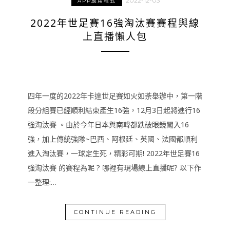
2022-12-03
APP應用程式
2022年世足賽16強淘汰賽賽程與線
上直播懶人包
四年一度的2022年卡達世足賽如火如荼舉辦中，第一階
段分組賽已經順利結束產生16強，12月3日起將進行16
強淘汰賽 。由於今年日本與南韓都跌破眼鏡闖入16
強，加上傳統強隊~巴西、阿根廷、英國、法國都順利
進入淘汰賽，一球定生死，精彩可期! 2022年世足賽16
強淘汰賽 的賽程為呢 ? 哪裡有現場線上直播呢? 以下作
一整理:…
CONTINUE READING