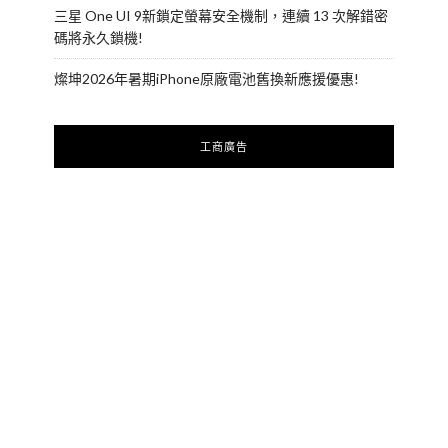
三星 One UI 9新鎖定螢幕安全機制，連續 13 次解錯密
碼將永久鎖機!
燦坤2026年暑期iPhone原廠電池舊換新應援優惠!
工商廣告