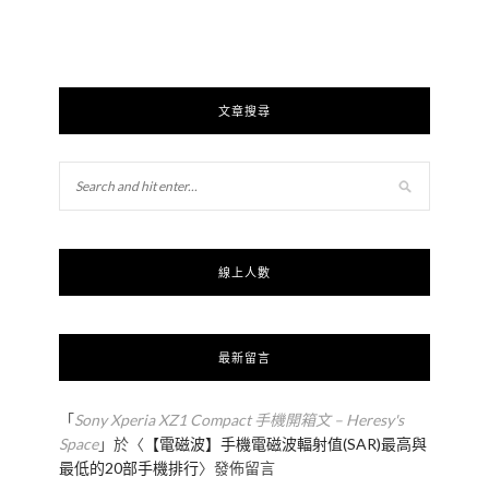
文章搜尋
線上人數
最新留言
「
Sony Xperia XZ1 Compact 手機開箱文 – Heresy's
Space
」於〈
【電磁波】手機電磁波輻射值(SAR)最高與
最低的20部手機排行
〉發佈留言