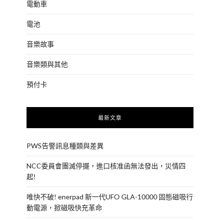
電動車
電池
音樂故事
音樂類與其他
預付卡
最新文章
PWS告警訊息種類與差異
NCC委員會團滅停擺，進口核准函無法發出，災情四
起!
唯快不破! enerpad 新一代UFO GLA-10000 固態磁吸行
動電源，掀磁吸快充革命