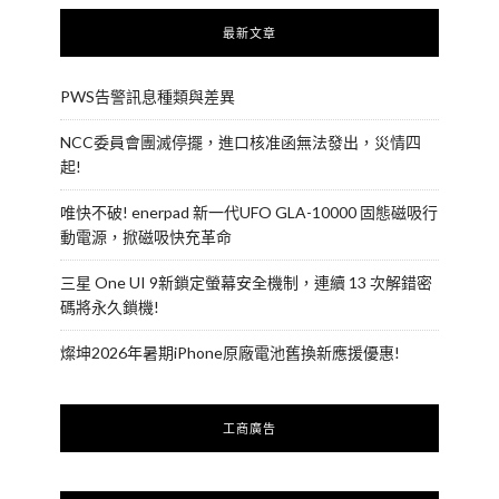
最新文章
PWS告警訊息種類與差異
NCC委員會團滅停擺，進口核准函無法發出，災情四
起!
唯快不破! enerpad 新一代UFO GLA-10000 固態磁吸行
動電源，掀磁吸快充革命
三星 One UI 9新鎖定螢幕安全機制，連續 13 次解錯密
碼將永久鎖機!
燦坤2026年暑期iPhone原廠電池舊換新應援優惠!
工商廣告