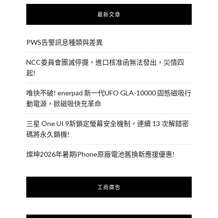
最新文章
PWS告警訊息種類與差異
NCC委員會團滅停擺，進口核准函無法發出，災情四
起!
唯快不破! enerpad 新一代UFO GLA-10000 固態磁吸行
動電源，掀磁吸快充革命
三星 One UI 9新鎖定螢幕安全機制，連續 13 次解錯密
碼將永久鎖機!
燦坤2026年暑期iPhone原廠電池舊換新應援優惠!
工商廣告