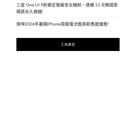
三星 One UI 9新鎖定螢幕安全機制，連續 13 次解錯密
碼將永久鎖機!
燦坤2026年暑期iPhone原廠電池舊換新應援優惠!
工商廣告