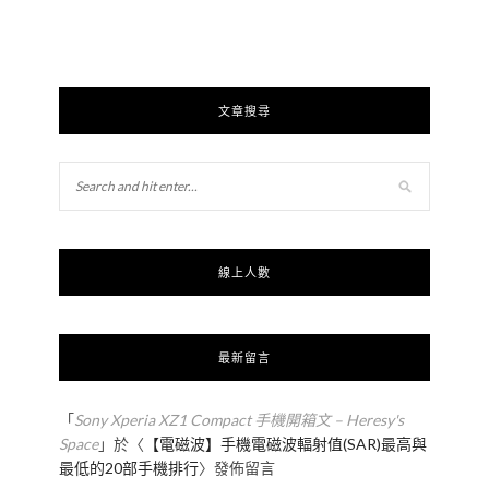
文章搜尋
線上人數
最新留言
「
Sony Xperia XZ1 Compact 手機開箱文 – Heresy's
Space
」於〈
【電磁波】手機電磁波輻射值(SAR)最高與
最低的20部手機排行
〉發佈留言