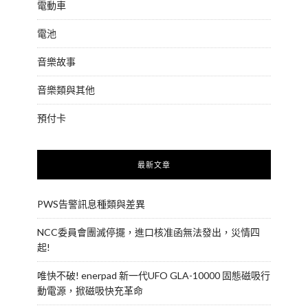
電動車
電池
音樂故事
音樂類與其他
預付卡
最新文章
PWS告警訊息種類與差異
NCC委員會團滅停擺，進口核准函無法發出，災情四
起!
唯快不破! enerpad 新一代UFO GLA-10000 固態磁吸行
動電源，掀磁吸快充革命