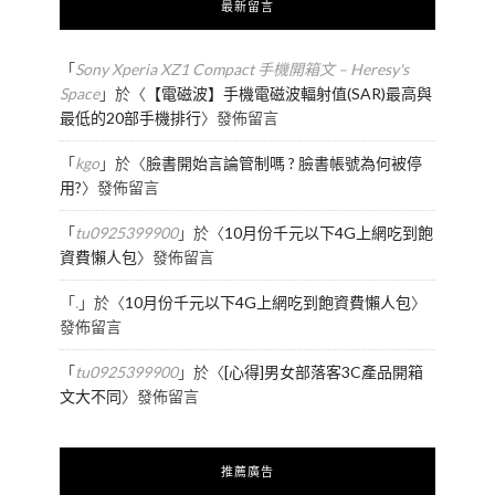
最新留言
「
Sony Xperia XZ1 Compact 手機開箱文 – Heresy's
Space
」於〈
【電磁波】手機電磁波輻射值(SAR)最高與
最低的20部手機排行
〉發佈留言
「
kgo
」於〈
臉書開始言論管制嗎 ? 臉書帳號為何被停
用?
〉發佈留言
「
tu0925399900
」於〈
10月份千元以下4G上網吃到飽
資費懶人包
〉發佈留言
「
.
」於〈
10月份千元以下4G上網吃到飽資費懶人包
〉
發佈留言
「
tu0925399900
」於〈
[心得]男女部落客3C產品開箱
文大不同
〉發佈留言
推薦廣告