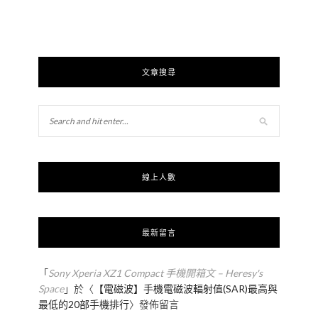
文章搜尋
線上人數
最新留言
「
Sony Xperia XZ1 Compact 手機開箱文 – Heresy's
Space
」於〈
【電磁波】手機電磁波輻射值(SAR)最高與
最低的20部手機排行
〉發佈留言