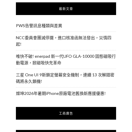
最新文章
PWS告警訊息種類與差異
NCC委員會團滅停擺，進口核准函無法發出，災情四
起!
唯快不破! enerpad 新一代UFO GLA-10000 固態磁吸行
動電源，掀磁吸快充革命
三星 One UI 9新鎖定螢幕安全機制，連續 13 次解錯密
碼將永久鎖機!
燦坤2026年暑期iPhone原廠電池舊換新應援優惠!
工商廣告