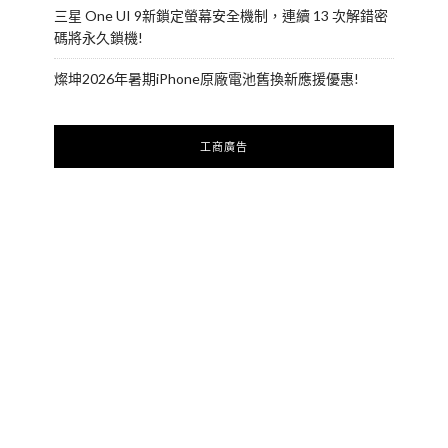
三星 One UI 9新鎖定螢幕安全機制，連續 13 次解錯密
碼將永久鎖機!
燦坤2026年暑期iPhone原廠電池舊換新應援優惠!
工商廣告