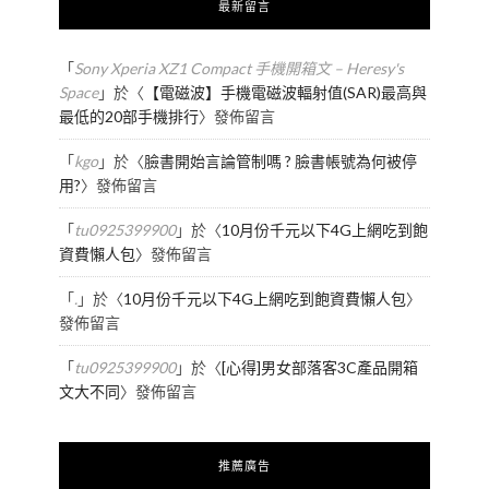
最新留言
「
Sony Xperia XZ1 Compact 手機開箱文 – Heresy's
Space
」於〈
【電磁波】手機電磁波輻射值(SAR)最高與
最低的20部手機排行
〉發佈留言
「
kgo
」於〈
臉書開始言論管制嗎 ? 臉書帳號為何被停
用?
〉發佈留言
「
tu0925399900
」於〈
10月份千元以下4G上網吃到飽
資費懶人包
〉發佈留言
「
.
」於〈
10月份千元以下4G上網吃到飽資費懶人包
〉
發佈留言
「
tu0925399900
」於〈
[心得]男女部落客3C產品開箱
文大不同
〉發佈留言
推薦廣告