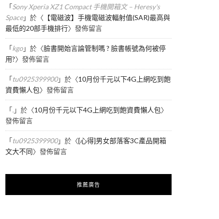
「
Sony Xperia XZ1 Compact 手機開箱文 – Heresy's
Space
」於〈
【電磁波】手機電磁波輻射值(SAR)最高與
最低的20部手機排行
〉發佈留言
「
kgo
」於〈
臉書開始言論管制嗎 ? 臉書帳號為何被停
用?
〉發佈留言
「
tu0925399900
」於〈
10月份千元以下4G上網吃到飽
資費懶人包
〉發佈留言
「
.
」於〈
10月份千元以下4G上網吃到飽資費懶人包
〉
發佈留言
「
tu0925399900
」於〈
[心得]男女部落客3C產品開箱
文大不同
〉發佈留言
推薦廣告