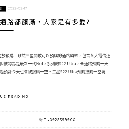
2022-02-17
態
購全通路都額滿，大家是有多愛?
起開放預購。雖然三星開放可以預購的通路頗眾，包含各大電信通
認為是最新一代Note 系列的S22 Ultra，全通路預購一天
計今天也會被搶購一空。三星S22 Ultra預購搶購一空現
UE READING
TU0925399900
By