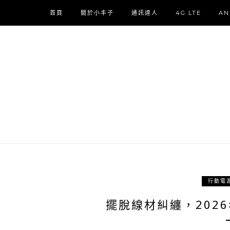
首頁
關於小丰子
通訊達人
4G LTE
AN
行動電
擺脫線材糾纏，202