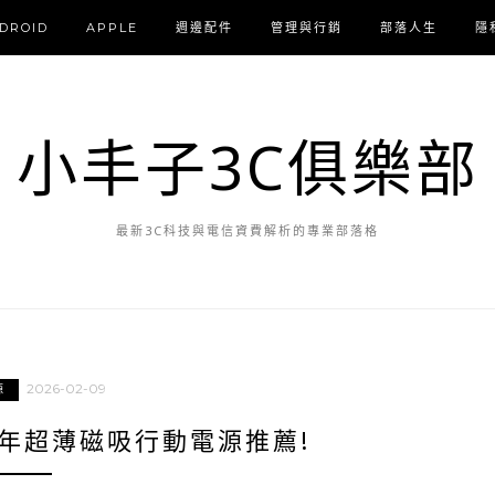
DROID
APPLE
週邊配件
管理與行銷
部落人生
隱
小丰子3C俱樂部
最新3C科技與電信資費解析的專業部落格
2026-02-09
源
6年超薄磁吸行動電源推薦!