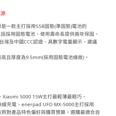
源:
動電源是一款主打採用SSB固態(準固態)電池的
特色包括採用固態電池、使用壽命長提供兩年保固、
過台灣及中國CCC認證、具數字電量顯示，建議
售價最高且厚度為9.5mm(採用固態電池緣故)。
omi 5000 15W主打最輕薄最輕巧、
無線充電、enerpad UFO MX-5000主打採用
依照對產品特色偏好與購買預算，選購最適合自