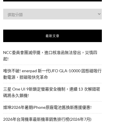
最新文章
NCC委員會團滅停擺，進口核准函無法發出，災情四
起!
唯快不破! enerpad 新一代UFO GLA-10000 固態磁吸行
動電源，掀磁吸快充革命
三星 One UI 9新鎖定螢幕安全機制，連續 13 次解錯密
碼將永久鎖機!
燦坤2026年暑期iPhone原廠電池舊換新應援優惠!
2026年台灣機車最新機車銷售排行榜(2026年7月)