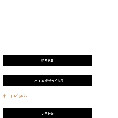
推薦廣告
小丰子3C俱樂部粉絲團
小丰子3c俱樂部
文章分類