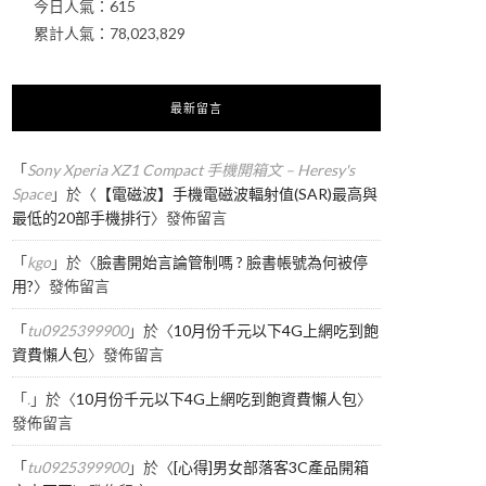
今日人氣：
615
累計人氣：
78,023,829
最新留言
「
Sony Xperia XZ1 Compact 手機開箱文 – Heresy's
Space
」於〈
【電磁波】手機電磁波輻射值(SAR)最高與
最低的20部手機排行
〉發佈留言
「
kgo
」於〈
臉書開始言論管制嗎 ? 臉書帳號為何被停
用?
〉發佈留言
「
tu0925399900
」於〈
10月份千元以下4G上網吃到飽
資費懶人包
〉發佈留言
「
.
」於〈
10月份千元以下4G上網吃到飽資費懶人包
〉
發佈留言
「
tu0925399900
」於〈
[心得]男女部落客3C產品開箱