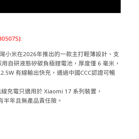
507S):
電源是台灣小米在2026年推出的一款主打輕薄設計、支
源，採用自研液態矽碳負極鋰電池，厚度僅 6 毫米，
22.5W 有線輸出快充，通過中國CCC認證可暢
 無線充電只適用於 Xiaomi 17 系列裝置，
固只有半年且無產品責任險。