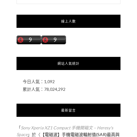
線上人數
網站人氣統計
今日人氣：
1,092
累計人氣：
78,024,292
最新留言
「
Sony Xperia XZ1 Compact 手機開箱文 – Heresy's
Space
」於〈
【電磁波】手機電磁波輻射值(SAR)最高與