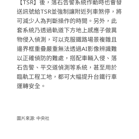
【TSR】後，落石告警系統作動時也會發
送訊號給TSR並強制讓附近列車煞停，將
可減少人為判斷操作的時間。另外，此
套系統乃透過軌道下方地上感應子做異
物侵入偵測，可以克服鐵路場景複雜且
邊界框重疊嚴重無法透過AI影像辨識難
以正確偵防的難處，搭配車輛入侵、落
石告警、平交道偵測等系統，甚至用於
臨軌工程工地，都可大幅提升台鐵行車
運轉安全。
圖片來源: 中央社