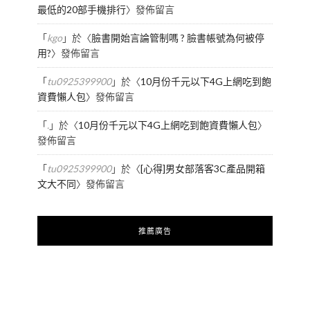
最低的20部手機排行
〉發佈留言
「
kgo
」於〈
臉書開始言論管制嗎 ? 臉書帳號為何被停
用?
〉發佈留言
「
tu0925399900
」於〈
10月份千元以下4G上網吃到飽
資費懶人包
〉發佈留言
「
.
」於〈
10月份千元以下4G上網吃到飽資費懶人包
〉
發佈留言
「
tu0925399900
」於〈
[心得]男女部落客3C產品開箱
文大不同
〉發佈留言
推薦廣告