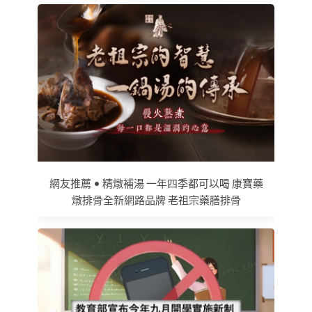
網友推薦 • 精燉補湯 一年四季都可以喝 康寶藥
燉排骨全新網路品牌 老祖宗藥膳排骨