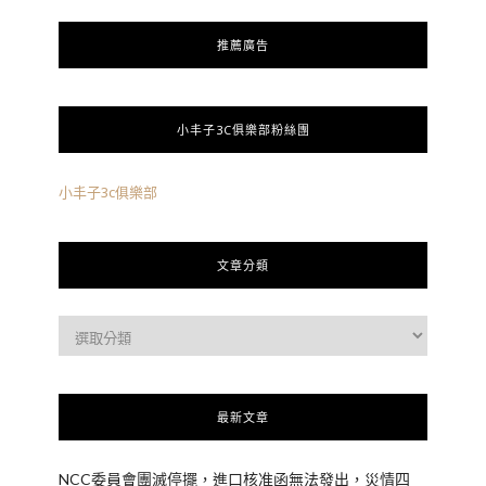
推薦廣告
小丰子3C俱樂部粉絲團
小丰子3c俱樂部
文章分類
最新文章
NCC委員會團滅停擺，進口核准函無法發出，災情四