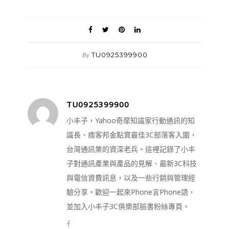
TU0925399900
By
TU0925399900
小丰子，Yahoo奇摩知識家行動通訊的知
識長、痞客邦金點賞最佳3C部落客入圍，
台灣通訊業的資深老兵。這裡記錄了小丰
子對通訊產業與產品的見解、最新3C科技
與電信資費訊息，以及一些行銷與管理經
驗分享。歡迎一起來Phone言Phone語，
並加入小丰子3C俱樂部臉書粉絲專頁。