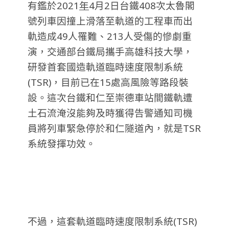
有鑑於2021
年
4月2日台鐵408次太魯閣
號列車因撞上滑落至軌道的工程車而出
軌造成49人罹難、213人受傷的慘劇重
演，交通部台鐵局攜手高雄科技大學，
研發首套國造軌道臨時速度限制系統
(TSR)，目前已在15處高風險等路段裝
設。這次台鐵和仁至崇德車站間鐵軌遭
土石流淹沒能夠及時獲得告警通知司機
員將列車緊急停於和仁隧道內，就是TSR
系統發揮功效。
不過，這套軌道臨時速度限制系統(TSR)