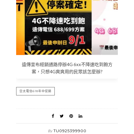
遠傳宣布經銷通路停辦4G 6xx不降速吃到飽方
案，只想4G爽爽用的民眾該怎麼辦?
亞太電信618年中促銷
TU0925399900
By