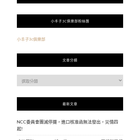
小丰子3C俱樂部粉絲團
小丰子3c俱樂部
文章分類
最新文章
NCC委員會團滅停擺，進口核准函無法發出，災情四
起!