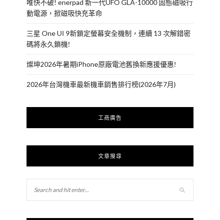
唯快不破! enerpad 新一代UFO GLA-10000 固態磁吸行
動電源，掀磁吸快充革命
三星 One UI 9新鎖定螢幕安全機制，連續 13 次解錯密
碼將永久鎖機!
燦坤2026年暑期iPhone原廠電池舊換新應援優惠!
2026年台灣機車最新機車銷售排行榜(2026年7月)
工商廣告
文章搜尋