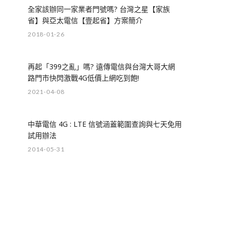
全家該辦同一家業者門號嗎? 台灣之星【家族
省】與亞太電信【壹起省】方案簡介
2018-01-26
再起「399之亂」嗎? 遠傳電信與台灣大哥大網
路門市快閃激戰4G低價上網吃到飽!
2021-04-08
中華電信 4G : LTE 信號涵蓋範圍查詢與七天免用
試用辦法
2014-05-31