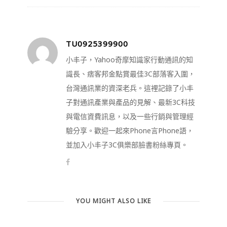
TU0925399900
小丰子，Yahoo奇摩知識家行動通訊的知
識長、痞客邦金點賞最佳3C部落客入圍，
台灣通訊業的資深老兵。這裡記錄了小丰
子對通訊產業與產品的見解、最新3C科技
與電信資費訊息，以及一些行銷與管理經
驗分享。歡迎一起來Phone言Phone語，
並加入小丰子3C俱樂部臉書粉絲專頁。
YOU MIGHT ALSO LIKE