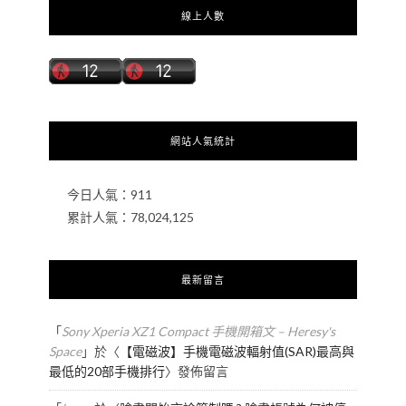
線上人數
網站人氣統計
今日人氣：
911
累計人氣：
78,024,125
最新留言
「
Sony Xperia XZ1 Compact 手機開箱文 – Heresy's
Space
」於〈
【電磁波】手機電磁波輻射值(SAR)最高與
最低的20部手機排行
〉發佈留言