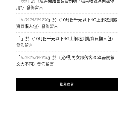
「
kgo
」於〈
臉書開始言論管制嗎 ? 臉書帳號為何被停
用?
〉發佈留言
「
tu0925399900
」於〈
10月份千元以下4G上網吃到飽
資費懶人包
〉發佈留言
「
.
」於〈
10月份千元以下4G上網吃到飽資費懶人包
〉
發佈留言
「
tu0925399900
」於〈
[心得]男女部落客3C產品開箱
文大不同
〉發佈留言
推薦廣告