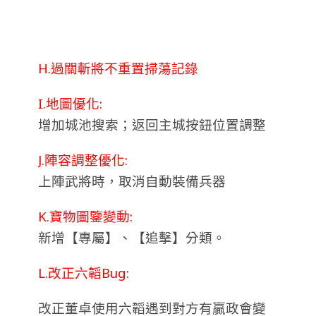
H.過關斬將不重置掃蕩記錄
I.地圖優化:
增加城池搜索；返回主城按鈕位置調整
J.陣容調整優化:
上陣武將時，取消自動裝備兵器
K.寶物圖鑒變動:
新增【專屬】、【追擊】分類。
L.改正六韜Bug:
改正董卓使用六韜遇到對方有贏政會變