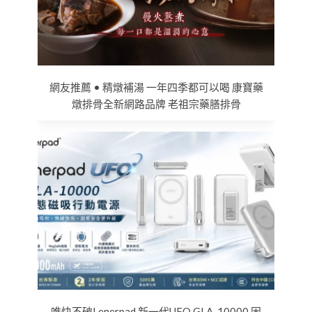
網友推薦 • 精燉補湯 一年四季都可以喝 康寶藥
燉排骨全新網路品牌 老祖宗藥膳排骨
唯快不破! enerpad 新一代UFO GLA-10000 固