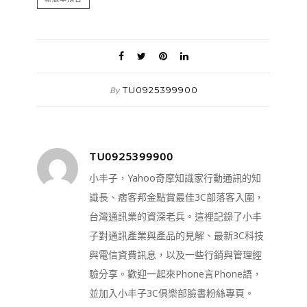
TU0925399900
By
TU0925399900
小丰子，Yahoo奇摩知識家行動通訊的知
識長、痞客邦金點賞最佳3C部落客入圍，
台灣通訊業的資深老兵。這裡記錄了小丰
子對通訊產業與產品的見解、最新3C科技
與電信資費訊息，以及一些行銷與管理經
驗分享。歡迎一起來Phone言Phone語，
並加入小丰子3C俱樂部臉書粉絲專頁。