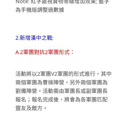
Note: 紅字處視寶物等級增加效果; 藍字
為手機版調整過數據
2.新增漢中之戰:
A.2軍團對抗2軍團形式：
活動將以2軍團V2軍團的形式進行，其中
兩個軍團為曹操陣營，另外兩個軍團為
劉備陣營。活動需由軍團長或副軍團長
報名；報名完成後，將會為各軍團匹配
盟友及敵方。