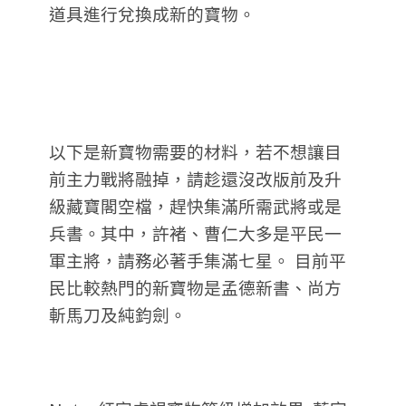
道具進行兌換成新的寶物。
以下是新寶物需要的材料，若不想讓目
前主力戰將融掉，請趁還沒改版前及升
級藏寶閣空檔，趕快集滿所需武將或是
兵書。其中，許褚、曹仁大多是平民一
軍主將，請務必著手集滿七星。 目前平
民比較熱門的新寶物是孟德新書、尚方
斬馬刀及純鈞劍。