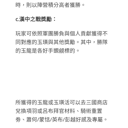
時，則以陣營積分高者獲勝。
c.漢中之戰獎勵：
玩家可依照軍團勝負與個人貢獻獲得不
同對應的玉璜與其他獎勵。其中，勝隊
的玉龍是各好手覬覦標的。
所獲得的玉龍或玉璜活可以去三國商店
兌換項羽或呂布拜官材料、騎術重置
劵、蕭何/蒙恬/英布/彭越好感及專屬。