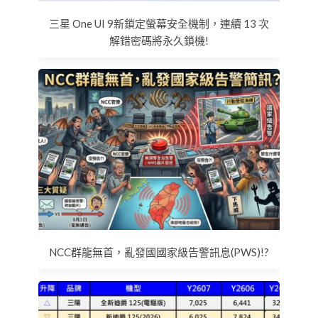
三星 One UI 9新鎖定螢幕安全機制，連續 13 次
解錯密碼將永久鎖機!
NCC群龍無首，亂發國國家級告警訊息(PWS)!?