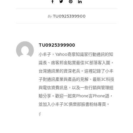
TU0925399900
By
TU0925399900
小丰子，Yahoo奇摩知識家行動通訊的知
識長、痞客邦金點賞最佳3C部落客入圍，
台灣通訊業的資深老兵。這裡記錄了小丰
子對通訊產業與產品的見解、最新3C科技
與電信資費訊息，以及一些行銷與管理經
驗分享。歡迎一起來Phone言Phone語，
並加入小丰子3C俱樂部臉書粉絲專頁。