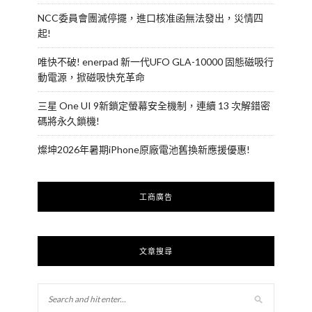
NCC委員會團滅停擺，進口核准函無法發出，災情四
起!
唯快不破! enerpad 新一代UFO GLA-10000 固態磁吸行
動電源，掀磁吸快充革命
三星 One UI 9新鎖定螢幕安全機制，連續 13 次解錯密
碼將永久鎖機!
燦坤2026年暑期iPhone原廠電池舊換新應援優惠!
工商廣告
文章搜尋