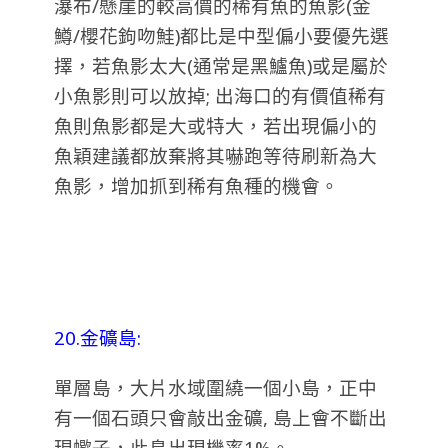
瀑布/懸崖的較高價的稀有魚的魚影(金
鱒/櫻花鉤吻鮭)都比是中型偏小要優先選
擇，若魚影太大(通常是黑鱸魚)或是屬於
小魚影則可以放掉; 出海口的有價值稀有
魚則魚影都是大或特大，若出現偏小的
魚穎建議都放棄將其嚇跑等待刷新為大
魚影，增加抓到稀有魚種的機會。
20.金礦島:
單層島，大片水域圍繞一個小島，正中
有一個石頭只會敲出金礦, 島上會不斷出
現蠍子，此島出現機率1%。