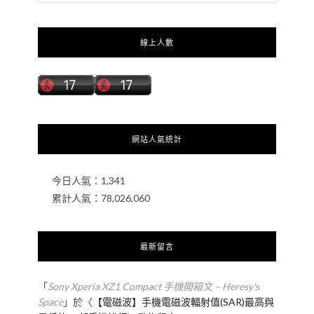
線上人數
網站人氣統計
今日人氣：
1,341
累計人氣：
78,026,060
最新留言
「
Sony Xperia XZ1 Compact 手機開箱文 – Heresy's
Space
」於〈
【電磁波】手機電磁波輻射值(SAR)最高與