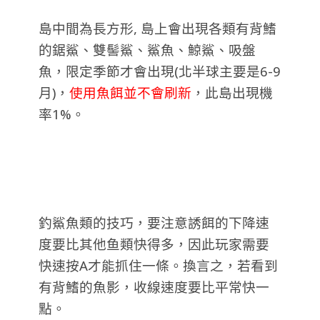
島中間為長方形, 島上會出現各類有背鰭
的鋸鯊、雙髻鯊、鯊魚、鯨鯊、吸盤
魚，限定季節才會出現(北半球主要是6-9
月)，
使用魚餌並不會刷新
，此島出現機
率1%。
釣鯊魚類的技巧，要注意誘餌的下降速
度要比其他鱼類快得多，因此玩家需要
快速按A才能抓住一條。換言之，若看到
有背鰭的魚影，收線速度要比平常快一
點。