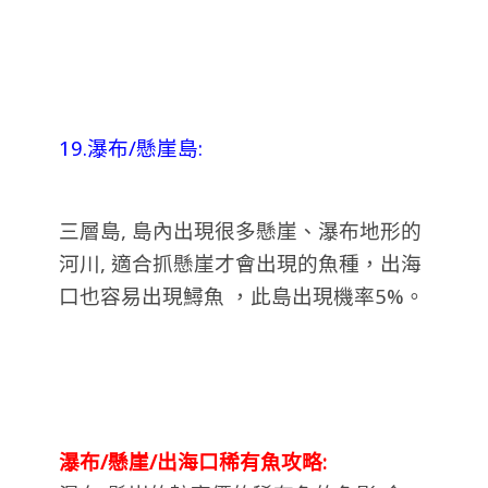
19.瀑布/懸崖島:
三層島, 島內出現很多懸崖、瀑布地形的
河川, 適合抓懸崖才會出現的魚種，出海
口也容易出現鱘魚 ，此島出現機率5%。
瀑布/
懸崖/
出海口稀有魚攻略: