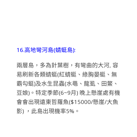
16.高地彎河島(蜻蜓島):
兩層島，多為針葉樹，有彎曲的大河, 容
易刷新各類蜻蜓(紅蜻蜓、綠胸晏蜓、無
霸勾蜓)及水生昆蟲(水黽、龍虱、田鱉、
豆娘)。
特定季節(6~9月) 晚上懸崖處有機
會會出現遠東哲羅魚($15000/懸崖/大魚
影) ，此島出現機率5%。