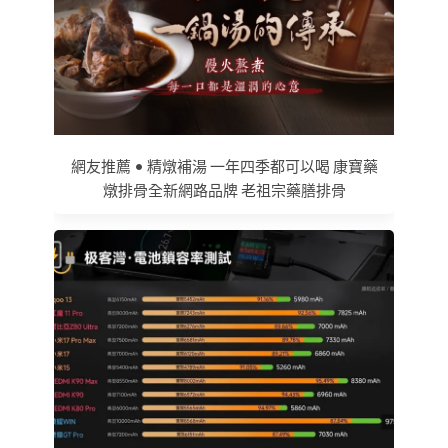
網友推薦 • 精燉補湯 一年四季都可以喝 康寶藥
燉排骨全新網路品牌 老祖宗藥膳排骨