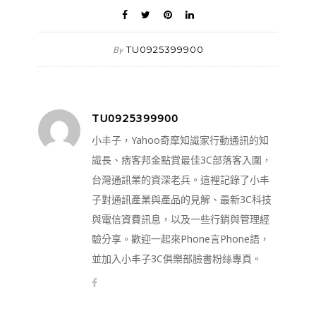
TU0925399900
By
TU0925399900
小丰子，Yahoo奇摩知識家行動通訊的知
識長、痞客邦金點賞最佳3C部落客入圍，
台灣通訊業的資深老兵。這裡記錄了小丰
子對通訊產業與產品的見解、最新3C科技
與電信資費訊息，以及一些行銷與管理經
驗分享。歡迎一起來Phone言Phone語，
並加入小丰子3C俱樂部臉書粉絲專頁。