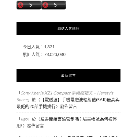
網站人氣統計
今日人氣：
1,321
累計人氣：
78,023,080
最新留言
「
Sony Xperia XZ1 Compact 手機開箱文 – Heresy's
Space
」於〈
【電磁波】手機電磁波輻射值(SAR)最高與
最低的20部手機排行
〉發佈留言
「
kgo
」於〈
臉書開始言論管制嗎 ? 臉書帳號為何被停
用?
〉發佈留言