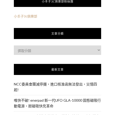
小丰子3C俱樂部粉絲團
小丰子3c俱樂部
文章分類
最新文章
NCC委員會團滅停擺，進口核准函無法發出，災情四
起!
唯快不破! enerpad 新一代UFO GLA-10000 固態磁吸行
動電源，掀磁吸快充革命