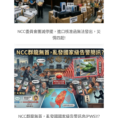
NCC委員會團滅停擺，進口核准函無法發出，災
情四起!
NCC群龍無首，亂發國國家級告警訊息(PWS)!?