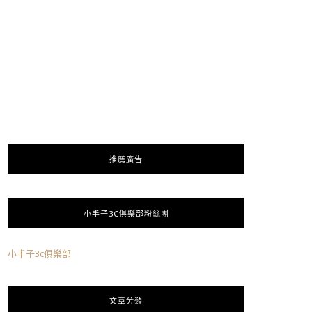
推薦廣告
小丰子3C俱樂部粉絲團
小丰子3c俱樂部
文章分類