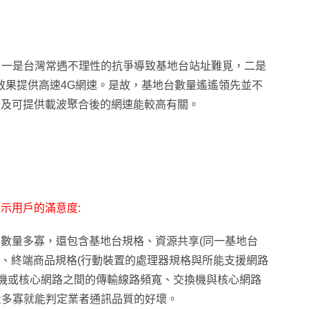
，一是台灣常遇不理性的抗爭導致基地台站址難覓，二是
效果提供高速4G網速。是故，基地台數量遙遙領先並不
多及可提供載波聚合後的網速能較高有關。
示用戶的滿意度:
數量多寡，還包含基地台規格、資源共享(同一基地台
)、終端商品規格(行動裝置的處理器規格與所能支援網路
換機或核心網路之間的傳輸線路頻寬、交換機與核心網路
數量多寡就能判定業者通訊品質的好壞。