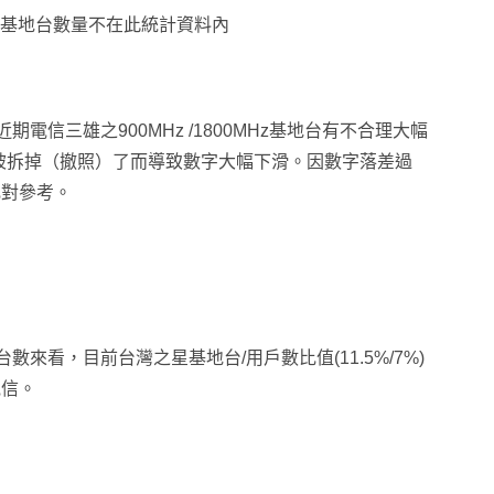
ell基地台數量不在此統計資料內
期電信三雄之900MHz /1800MHz基地台有不合理大幅
被拆掉（撤照）了而導致數字大幅下滑。因數字落差過
比對參考。
台數來看，目前台灣之星基地台/用戶數比值(11.5%/7%)
電信。