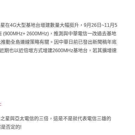
在4G大型基地台增建數量大幅挺升，9月26日~11月5
354座 (900MHz+ 2600MHz)，推測與中華電信一改過去基地
元推動全島連線策略有關。因中華日前已發出新聞稿年底
之星近期也以近倍增方式增建2600MHz基地台，若其擴增速
:
灣之星與亞太電信的三倍，這是不是就代表電信三雄的
是否定的!