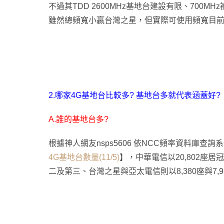
不過其TDD 2600MHz基地台建設有限、700MH
雖然總頻寬小贏台灣之星，但實際可使用頻寬目
2.哪家4G基地台比較多? 基地台多就代表涵蓋好?
A.誰的基地台多?
根據神人網友nsps5606 依NCC頻率資料庫查
4G基地台數量(11/5)
】，中華電信以20,802座居冠
二及第三、台灣之星與亞太電信則以8,380座與7,9