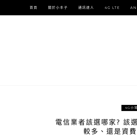
首頁
關於小丰子
通訊達人
4G LTE
AN
4G小
電信業者該選哪家? 該
較多、還是資費