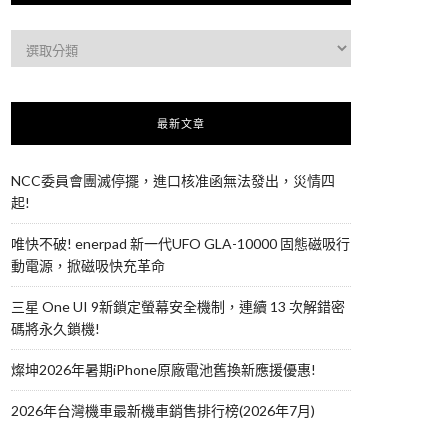
最新文章
NCC委員會團滅停擺，進口核准函無法發出，災情四
起!
唯快不破! enerpad 新一代UFO GLA-10000 固態磁吸行
動電源，掀磁吸快充革命
三星 One UI 9新鎖定螢幕安全機制，連續 13 次解錯密
碼將永久鎖機!
燦坤2026年暑期iPhone原廠電池舊換新應援優惠!
2026年台灣機車最新機車銷售排行榜(2026年7月)