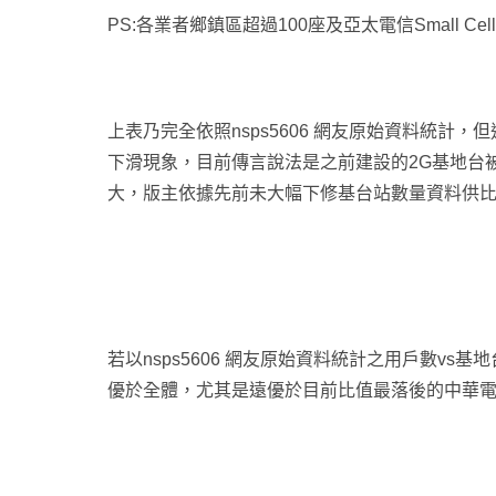
PS:各業者鄉鎮區超過100座及亞太電信Small C
上表乃完全依照nsps5606 網友原始資料統計，但近
下滑現象，目前傳言說法是之前建設的2G基地台
大，版主依據先前未大幅下修基台站數量資料供
若以nsps5606 網友原始資料統計之用戶數vs基地
優於全體，尤其是遠優於目前比值最落後的中華