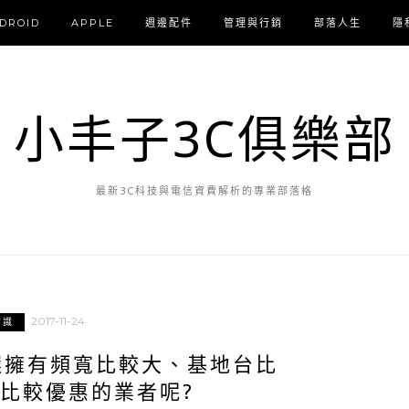
DROID
APPLE
週邊配件
管理與行銷
部落人生
隱
小丰子3C俱樂部
最新3C科技與電信資費解析的專業部落格
2017-11-24
常識
選擁有頻寬比較大、基地台比
比較優惠的業者呢?