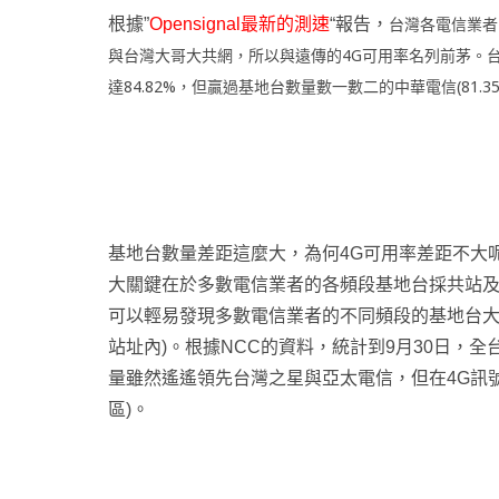
台灣各電信業者
根據”
Opensignal最新的測速
“報告，
與台灣大哥大共網，所以與遠傳的4G可用率名列前茅。
達84.82%，但贏過基地台數量數一數二的中華電信(81.3
基地台數量差距這麼大，為何4G可用率差距不大
大關鍵在於多數電信業者的各頻段基地台採共站及
可以輕易發現多數電信業者的不同頻段的基地台大
站址內)。根據NCC的資料，統計到9月30日，全
量雖然遙遙領先台灣之星與亞太電信，但在4G訊
區)。