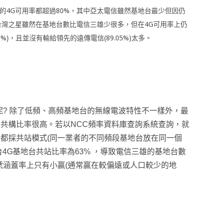
的4G可用率都超過80%，其中亞太電信雖然基地台最少但因仍
台灣之星雖然在基地台數比電信三雄少很多，但在4G可用率上仍
5%)，且並沒有輸給領先的遠傳電信(89.05%)太多。
呢? 除了低頻、高頻基地台的無線電波特性不一樣外，最
共構比率很高。若以NCC頻率資料庫查詢系統查詢，就
都採共站模式(同一業者的不同頻段基地台放在同一個
台4G基地台共站比率為63% ，導致電信三雄的基地台數
號涵蓋率上只有小贏(通常贏在較偏遠或人口較少的地