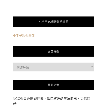
小丰子3C俱樂部粉絲團
小丰子3c俱樂部
文章分類
最新文章
NCC委員會團滅停擺，進口核准函無法發出，災情四
起!