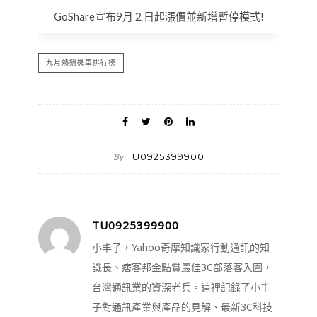
GoShare宣布9月２日起漲價並新增暫停模式!
九月熱銷機車排行榜
TU0925399900
By
TU0925399900
小丰子，Yahoo奇摩知識家行動通訊的知
識長、痞客邦金點賞最佳3C部落客入圍，
台灣通訊業的資深老兵。這裡記錄了小丰
子對通訊產業與產品的見解、最新3C科技