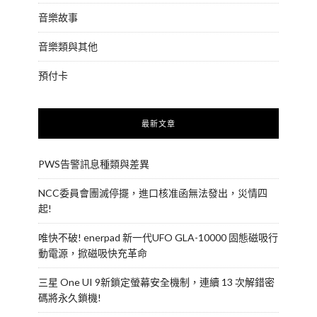
音樂故事
音樂類與其他
預付卡
最新文章
PWS告警訊息種類與差異
NCC委員會團滅停擺，進口核准函無法發出，災情四
起!
唯快不破! enerpad 新一代UFO GLA-10000 固態磁吸行
動電源，掀磁吸快充革命
三星 One UI 9新鎖定螢幕安全機制，連續 13 次解錯密
碼將永久鎖機!