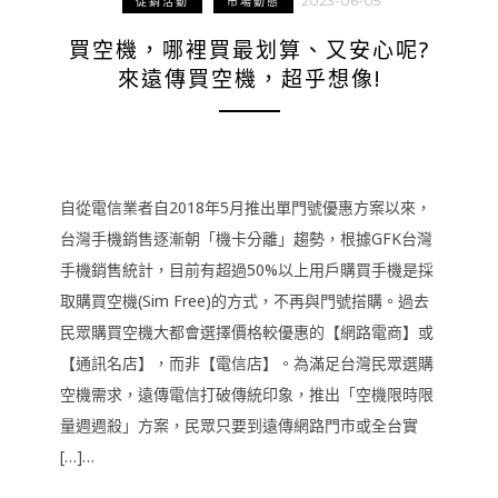
2023-06-05
促銷活動
市場動態
買空機，哪裡買最划算、又安心呢?
來遠傳買空機，超乎想像!
自從電信業者自2018年5月推出單門號優惠方案以來，
台灣手機銷售逐漸朝「機卡分離」趨勢，根據GFK台灣
手機銷售統計，目前有超過50%以上用戶購買手機是採
取購買空機(Sim Free)的方式，不再與門號搭購。過去
民眾購買空機大都會選擇價格較優惠的【網路電商】或
【通訊名店】，而非【電信店】。為滿足台灣民眾選購
空機需求，遠傳電信打破傳統印象，推出「空機限時限
量週週殺」方案，民眾只要到遠傳網路門市或全台實
[…]…