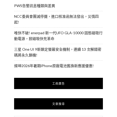
PWS告警訊息種類與差異
NCC委員會團滅停擺，進口核准函無法發出，災情四
起!
唯快不破! enerpad 新一代UFO GLA-10000 固態磁吸行
動電源，掀磁吸快充革命
三星 One UI 9新鎖定螢幕安全機制，連續 13 次解錯密
碼將永久鎖機!
燦坤2026年暑期iPhone原廠電池舊換新應援優惠!
工商廣告
文章搜尋