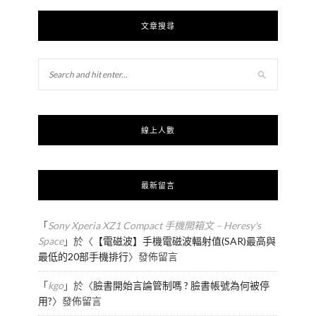
文章搜尋
線上人數
最新留言
「
Sony Xperia XZ1 Compact 手機開箱文 – Heresy's
Space
」於〈
【電磁波】手機電磁波輻射值(SAR)最高與
最低的20部手機排行
〉發佈留言
「
kgo
」於〈
臉書開始言論管制嗎 ? 臉書帳號為何被停
用?
〉發佈留言