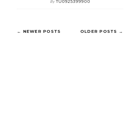
TU0925399900
By
← NEWER POSTS
OLDER POSTS →