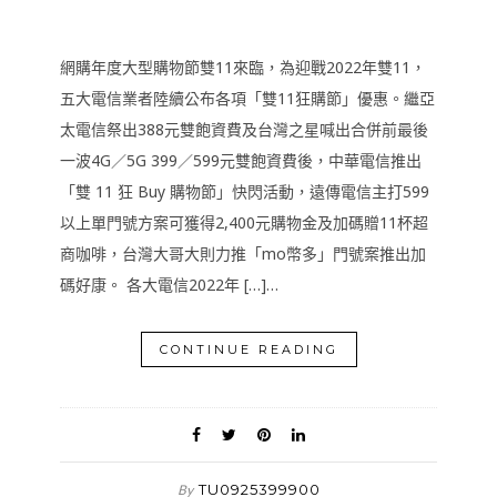
網購年度大型購物節雙11來臨，為迎戰2022年雙11，
五大電信業者陸續公布各項「雙11狂購節」優惠。繼亞
太電信祭出388元雙飽資費及台灣之星喊出合併前最後
一波4G／5G 399／599元雙飽資費後，中華電信推出
「雙 11 狂 Buy 購物節」快閃活動，遠傳電信主打599
以上單門號方案可獲得2,400元購物金及加碼贈11杯超
商咖啡，台灣大哥大則力推「mo幣多」門號案推出加
碼好康。 各大電信2022年 […]…
CONTINUE READING
TU0925399900
By