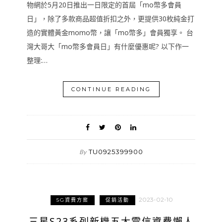
物網於5月20日推出一日限定的首屆「mo幣多會員
日」，除了多款商品超值折扣之外，更提供30枚純金打
造的實體黃金momo幣，讓「mo幣多」會員獨享。 台
灣大哥大「mo幣多會員日」有什麼優惠呢? 以下作一
整理:…
CONTINUE READING
TU0925399900
By
2023-02-10
5G資費方案
促銷活動
三星S23系列新機五大電信資費懶人